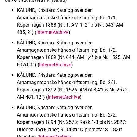
Historische Musikalien
KÅLUND, Kristian: Katalog over den
Alte Drucke
Arnamagnæanske håndskriftsamling. Bd. 1/1,
Historische Bibliotheken
Kopenhagen 1888 (Nr. 1: AM 1, 2° bis Nr. 643: AM
Nachlässe
485, 2°) (
InternetArchive
)
Digitalisate
KÅLUND, Kristian: Katalog over den
Formulare
Arnamagnæanske håndskriftsamling. Bd. 1/2,
Buchpatenschaften
Kopenhagen 1889 (Nr. 644: AM 1,4° bis Nr. 1525: AM
602d, 4°) (
InternetArchive
)
KÅLUND, Kristian: Katalog over den
Arnamagnæanske håndskriftsamling. Bd. 2/1.
Kopenhagen 1892 (Nr. 1526: AM 603,4°bis Nr. 2572:
AM 481, 12°) (
InternetArchive
)
KÅLUND, Kristian: Katalog over den
Arnamagnæanske håndskriftsamling. Bd. 2/2,
Kopenhagen 1894 (Nr. 2573: Rask 1-3 bis Nr. 2827:
Duodez und kleiner; S. 143ff: Diplomata; S. 183ff
Register) (
InternetArchive
)