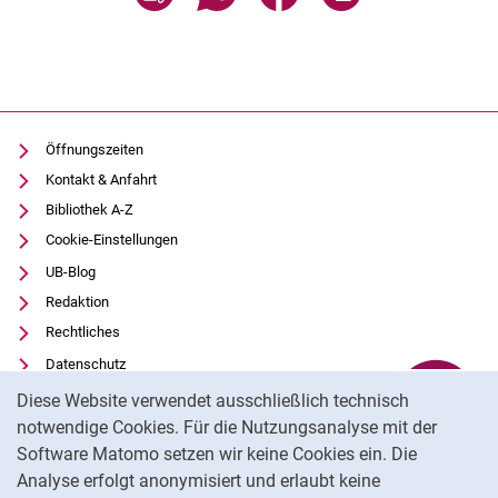
Historische Musikalien
Alte Drucke
Historische Bibliotheken
Nachlässe
Digitalisate
Öffnungszeiten
Formulare
Kontakt & Anfahrt
Buchpatenschaften
Bibliothek A-Z
Cookie-Einstellungen
UB-Blog
Redaktion
Rechtliches
Datenschutz
Cookie-Hinweis
Barrierefreiheit
Diese Website verwendet ausschließlich technisch
Transparenter KI-Einsatz
notwendige Cookies. Für die Nutzungsanalyse mit der
Software Matomo setzen wir keine Cookies ein. Die
Impressum
Analyse erfolgt anonymisiert und erlaubt keine