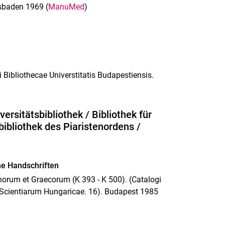
esbaden 1969 (
ManuMed
)
Bibliothecae Universtitatis Budapestiensis.
rsitätsbibliothek / Bibliothek für
ibliothek des Piaristenordens /
he Handschriften
orum et Graecorum (K 393 - K 500). (Catalogi
 Scientiarum Hungaricae. 16). Budapest 1985