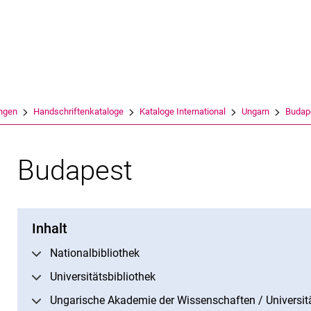
Springe direkt zu: Inhalt
Springe direkt zu: Suche
Springe direkt zu: Hauptnav
Suchmas
ngen
Handschriftenkataloge
Kataloge International
Ungarn
Budap
Budapest
Inhalt
Nationalbibliothek
Universitätsbibliothek
Ungarische Akademie der Wissenschaften / Universität