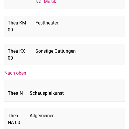
s.a.
Musik
Thea KM
Festtheater
00
Thea KX
Sonstige Gattungen
00
Nach oben
Thea N
Schauspielkunst
Thea
Allgemeines
NA 00