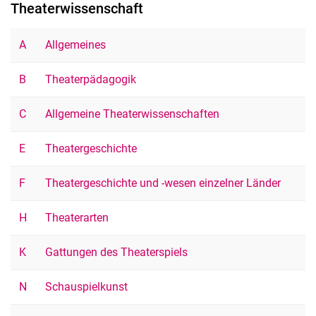
Theaterwissenschaft
Beratung? Meet an expert!
Kaufvorschlag
A
Allgemeines
Fächer A-Z
B
Theaterpädagogik
C
Allgemeine Theaterwissenschaften
E
Theatergeschichte
F
Theatergeschichte und -wesen einzelner Länder
H
Theaterarten
K
Gattungen des Theaterspiels
N
Schauspielkunst