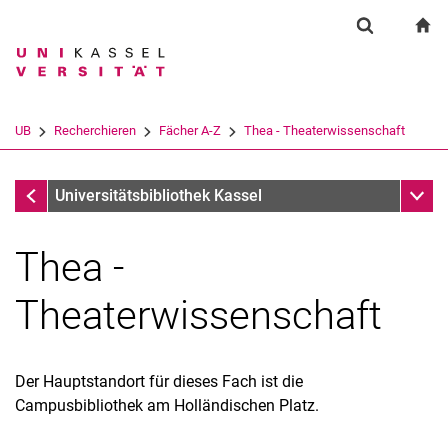
Springe direkt zu: Inhalt
Springe direkt zu: Suche
Springe direkt zu: Hauptnav
zu
Suchformul
Suchbegriff
Suchmaschine
UB
Recherchieren
Fächer A-Z
Thea - Theaterwissenschaft
Suchen (öffnet externen Link in einem 
Fachsystematiken
Unter
Universitätsbibliothek Kassel
Thea -
Theaterwissenschaft
Gedruckte Bestände
Der Hauptstandort für dieses Fach ist die
E-Medien
Campusbibliothek am Holländischen Platz.
Kataloge, Datenbanken
Suchtipps für KARLA