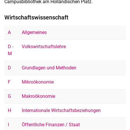
Campusbibliothek am Holländischen Platz.
Beratung? Meet an expert!
Wirtschaftswissenschaft
Kaufvorschlag
Fächer A-Z
A
Allgemeines
D -
Volkswirtschaftslehre
M
D
Grundlagen und Methoden
F
Mikroökonomie
G
Makroökonomie
H
Internationale Wirtschaftsbeziehungen
I
Öffentliche Finanzen / Staat