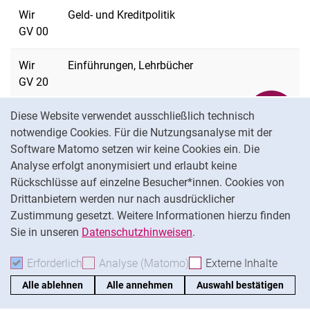
Wir
Geld- und Kreditpolitik
GV 00
Wir
Einführungen, Lehrbücher
GV 20
Cookie-Hinweis
Diese Website verwendet ausschließlich technisch
Wir
Einzelfragen
notwendige Cookies. Für die Nutzungsanalyse mit der
GV 30
Software Matomo setzen wir keine Cookies ein. Die
Analyse erfolgt anonymisiert und erlaubt keine
Wir
Instrumente der Geld- und Kreditpolitik
Rückschlüsse auf einzelne Besucher*innen. Cookies von
GV 50
Drittanbietern werden nur nach ausdrücklicher
Zustimmung gesetzt. Weitere Informationen hierzu finden
Wir
Bankaufsicht und -verstaatlichung
Sie in unseren
Datenschutzhinweisen
.
GV 80
Erforderlich
Erforderliche Cookies akzeptieren
Analyse (Matomo)
Analyse-Cookies akzepti
Externe Inhalte
: Exte
Wir
Kreislauftheorie, Kreislaufanalyse
Alle ablehnen
Alle annehmen
Auswahl bestätigen
GX 00