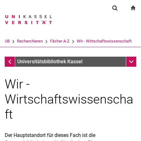
Springe direkt zu: Inhalt
Springe direkt zu: Suche
Springe direkt zu: Hauptnav
zu
Suchformul
Suchbegriff
Suchmaschine
UB
Recherchieren
Fächer A-Z
Wir - Wirtschaftswissenschaft
Suchen (öffnet externen Link in einem 
Fachsystematiken
Unter
Universitätsbibliothek Kassel
Wir -
Wirtschaftswissenscha
ft
Gedruckte Bestände
E-Medien
Kataloge, Datenbanken
Der Hauptstandort für dieses Fach ist die
Suchtipps für KARLA