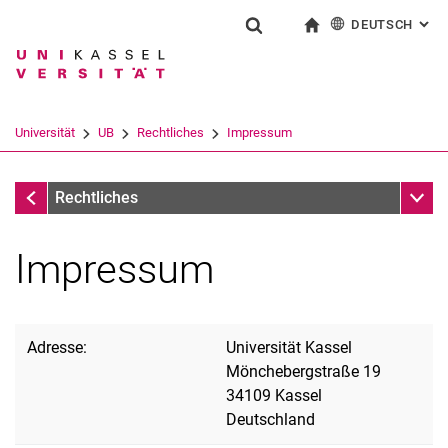
DEUTSCH
: AL
Springe direkt zu: Inhalt
Springe direkt zu: Suche
Springe direkt zu: Hauptnav
zur Startseite
Suchformular
Suchbegriff
English
Suchmaschine
Universität
UB
Rechtliches
Impressum
Suchen (öffnet externen Link in einem 
UB
Unter
Rechtliches
Impressum
Adresse:
Universität Kassel
Mönchebergstraße 19
34109 Kassel
Deutschland