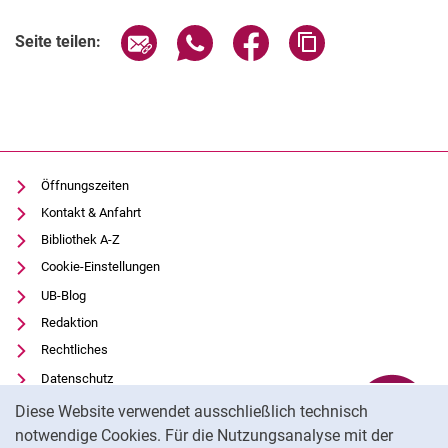
Seite über E-Mail teilen
Seite über WhatsApp teilen (exter
Seite über Facebook teile
Adresse der Seite
Seite teilen:
Öffnungszeiten
Kontakt & Anfahrt
Bibliothek A-Z
Cookie-Einstellungen
UB-Blog
Redaktion
Rechtliches
Datenschutz
Cookie-Hinweis
Barrierefreiheit
Diese Website verwendet ausschließlich technisch
Transparenter KI-Einsatz
notwendige Cookies. Für die Nutzungsanalyse mit der