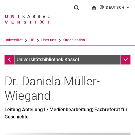
DEUTSCH
: AL
Springe direkt zu: Inhalt
Springe direkt zu: Suche
Springe direkt zu: Hauptnav
zur Startseite
Suchformular
Suchbegriff
English
Suchmaschine
Universität
UB
Über uns
Organisation
Suchen (öffnet externen Link in einem 
Mitarbeiterseiten
Unter
Universitätsbibliothek Kassel
Dr.
Daniela
Müller-
Wiegand
Leitung Abteilung I - Medienbearbeitung; Fachreferat für
Geschichte