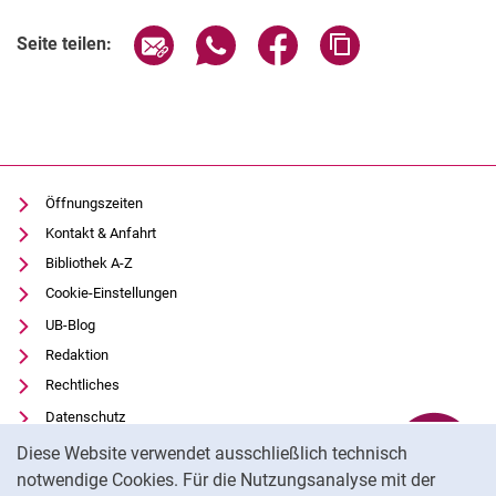
Seite über E-Mail teilen
Seite über WhatsApp teilen (exter
Seite über Facebook teile
Adresse der Seite
Seite teilen:
Öffnungszeiten
Kontakt & Anfahrt
Bibliothek A-Z
Cookie-Einstellungen
UB-Blog
Redaktion
Rechtliches
Datenschutz
Cookie-Hinweis
Barrierefreiheit
Diese Website verwendet ausschließlich technisch
Transparenter KI-Einsatz
notwendige Cookies. Für die Nutzungsanalyse mit der