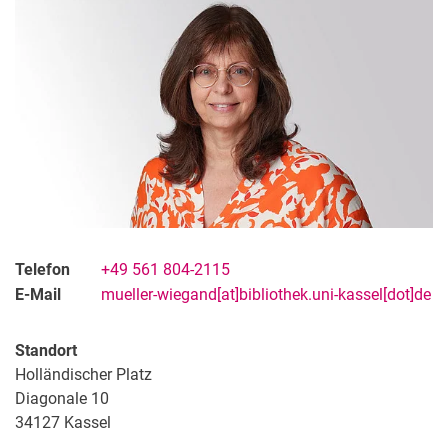
Telefon
+49 561 804-2115
E-Mail
mueller-wiegand[at]bibliothek.uni-kassel[dot]de
Kontakt
Standort
Projekte
Holländischer Platz
Profil
Diagonale 10
Organisation
34127
Kassel
Stellenangebote, Ausbildung, Praktika