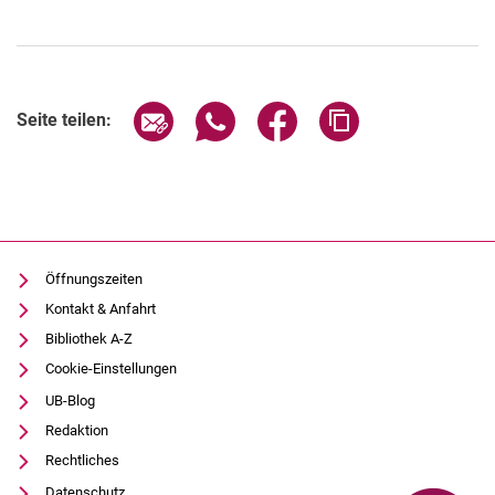
Öffentlichkeitsarbeit
Seite über E-Mail teilen
Seite über WhatsApp teilen (exter
Seite über Facebook teile
Adresse der Seite
Seite teilen:
Öffnungszeiten
Kontakt & Anfahrt
Bibliothek A-Z
Cookie-Einstellungen
UB-Blog
Redaktion
Rechtliches
Datenschutz