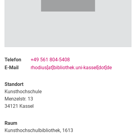
Telefon
+49 561 804-5408
E-Mail
rhodius[at]bibliothek.uni-kassel[dot]de
Standort
Kunsthochschule
Menzelstr. 13
Kontakt
34121
Kassel
Projekte
Profil
Raum
Organisation
Kunsthochschulbibliothek, 1613
Stellenangebote, Ausbildung, Praktika