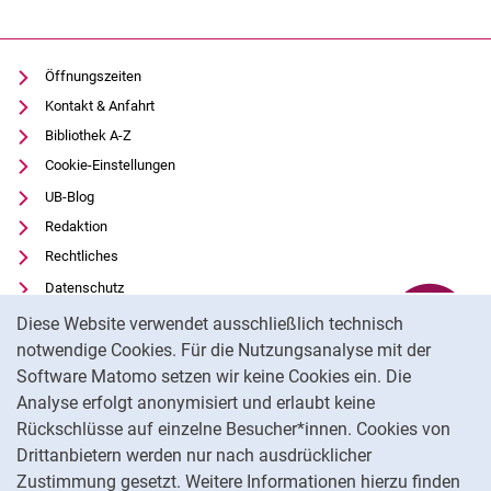
Öffnungszeiten
Kontakt & Anfahrt
Bibliothek A-Z
Cookie-Einstellungen
UB-Blog
Redaktion
Rechtliches
Datenschutz
Cookie-Hinweis
Barrierefreiheit
Diese Website verwendet ausschließlich technisch
Transparenter KI-Einsatz
notwendige Cookies. Für die Nutzungsanalyse mit der
Software Matomo setzen wir keine Cookies ein. Die
Impressum
Analyse erfolgt anonymisiert und erlaubt keine
Externer Link: Universität Kassel auf
Facebook
(öffnet neues Fenster)
Rückschlüsse auf einzelne Besucher*innen. Cookies von
Externer Link: Universität Kassel auf
Youtube
(öffnet neues Fenster)
Drittanbietern werden nur nach ausdrücklicher
Zustimmung gesetzt. Weitere Informationen hierzu finden
Externer Link: Universität Kassel auf
Instagram
(öffnet neues Fenster)