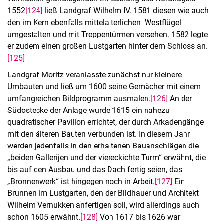
1552
[124]
ließ Landgraf Wilhelm IV. 1581 diesen wie auch
den im Kern ebenfalls mittelalterlichen Westflügel
umgestalten und mit Treppentürmen versehen. 1582 legte
er zudem einen großen Lustgarten hinter dem Schloss an.
[125]
Landgraf Moritz veranlasste zunächst nur kleinere
Umbauten und ließ um 1600 seine Gemächer mit einem
umfangreichen Bildprogramm ausmalen.
[126]
An der
Südostecke der Anlage wurde 1615 ein nahezu
quadratischer Pavillon errichtet, der durch Arkadengänge
mit den älteren Bauten verbunden ist. In diesem Jahr
werden jedenfalls in den erhaltenen Bauanschlägen die
„beiden Gallerijen und der viereckichte Turm“ erwähnt, die
Kontakt
bis auf den Ausbau und das Dach fertig seien, das
Projekte
„Bronnenwerk“ ist hingegen noch in Arbeit.
[127]
Ein
Profil
Brunnen im Lustgarten, den der Bildhauer und Architekt
Wilhelm Vernukken anfertigen soll, wird allerdings auch
Organisation
schon 1605 erwähnt.
[128]
Von 1617 bis 1626 war
Stellenangebote, Ausbildung, Praktika