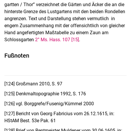
gartten / Thor” verzeichnet die Gärten und Äcker die an die
hinterste Grenze des Lustgartens mit den beiden Rondellen
angrenzen. Text und Darstellung stehen vermutlich in
engem Zusammenhang mit der offensichtlich von gleicher
Hand angefertigten Maßtabelle zu einem Zaun am
Schlossgarten
2° Ms. Hass. 107 [15]
.
Fußnoten
[124]
Großmann 2010, S. 97
[125]
Denkmaltopographie 1992, S. 176
[126]
vgl. Borggrefe/Fusenig/Kümmel 2000
[127]
Bericht von Georg Fabricius vom 26.12.1615, in:
HStAM Best. 53e Pak. 61
[128]
Brief von Rentmeister Muldener vom 30.06.1605, in: