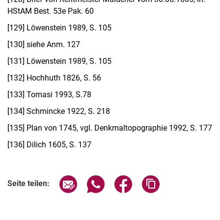
HStAM Best. 53e Pak. 60
[129]
Löwenstein 1989, S. 105
[130]
siehe Anm. 127
[131]
Löwenstein 1989, S. 105
[132]
Hochhuth 1826, S. 56
[133]
Tomasi 1993, S.78
[134]
Schmincke 1922, S. 218
[135]
Plan von 1745, vgl. Denkmaltopographie 1992, S. 177
[136]
Dilich 1605, S. 137
Seite über E-Mail teilen
Seite über WhatsApp teilen (exter
Seite über Facebook teile
Adresse der Seite
Seite teilen: