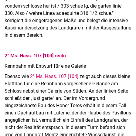
vondem schlosse her ist / 303 schue lg, die garten linie
330. Also / wehre Linea adaequirte 316 1/2 schue."
korrigiert die eingetragenen Maße und belegt die intensive
Auseinandersetzung des Landgrafen mit der Ausgestaltung
in diesem Bereich.
2° Ms. Hass. 107 [103] recto
Rennbahn mit Entwurf für eine Galerie
Ebenso wie
2° M
s. Hass. 107 [10
4]
zeigt auch dieses kleine
Blatt
das für eine Rennbahn vorgesehene Gelände am
Schloss nebst einer Galerie von Süden. An der linken Seite
schließt der „lust garte“ an. Der im Vordergrund
eingezeichnete Bau des Honer Tores erhält in diesem Fall
einen Dachaufbau mit Laterne, der der Haube des Pavillons
angeglichen ist, vermutlich ein Einfall des Landgrafen, der
nicht der Realität entsprach. In diesem Turm befand sich
jene von Landgraf Moritz eingerichtete Wasserkunst, die