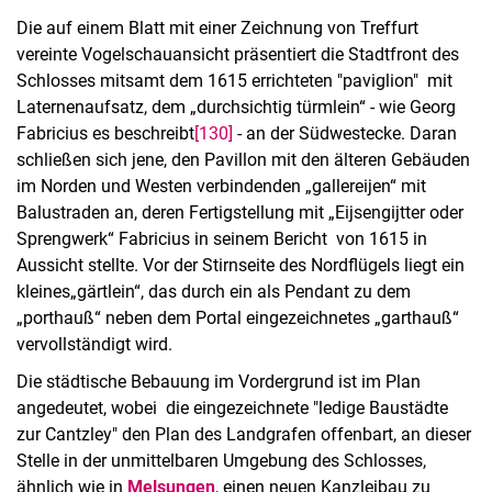
Die auf einem Blatt mit einer Zeichnung von Treffurt
vereinte Vogelschauansicht präsentiert die Stadtfront des
Schlosses mitsamt dem 1615 errichteten "pavi­glion" mit
La­ternenaufsatz, dem „durchsichtig türmlein“ - wie Georg
Fabricius es beschreibt
[130]
- an der Südwestecke. Daran
schließen sich jene, den Pavillon mit den älteren Gebäuden
im Norden und Westen verbindenden „gallereijen“ mit
Balustraden an, deren Fertigstellung mit „Eijsengijtter oder
Sprengwerk“ Fabricius in seinem Bericht von 1615 in
Aussicht stellte. Vor der Stirnseite des Nordflügels liegt ein
kleines
„gärtlein“, das durch ein als Pendant zu dem
„porthauß“ neben dem Portal eingezeichnetes „garthauß“
vervollständigt wird.
Die städtische Bebauung im Vordergrund ist im Plan
angedeutet, wobei die eingezeichnete "ledige Baustädte
zur Cantzley" den Plan des Landgrafen offenbart, an dieser
Stelle in der unmittelbaren Umgebung des Schlosses,
ähnlich wie in
Melsungen
, einen neuen Kanzleibau zu