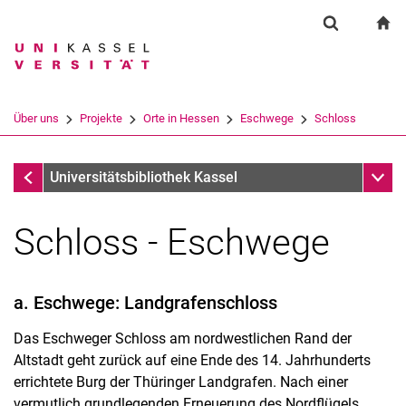
Springe direkt zu: Inhalt
Springe direkt zu: Suche
Springe direkt zu: Hauptnav
zu
Suchformul
Suchbegriff
Suchmaschine
Über uns
Projekte
Orte in Hessen
Eschwege
Schloss
Suchen (öffnet externen Link in einem 
Eschwege
Unter
Universitätsbibliothek Kassel
Schloss - Eschwege
a. Eschwege: Landgrafenschloss
Das Eschweger Schloss am nordwestlichen Rand der
Altstadt geht zurück auf eine Ende des 14. Jahrhunderts
errichtete Burg der Thüringer Landgrafen. Nach einer
vermutlich grundlegenden Erneuerung des Nordflügels