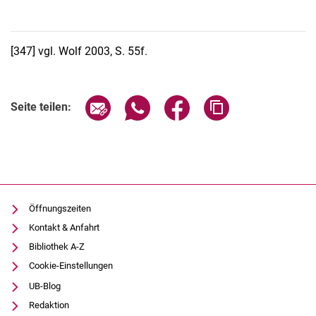
Öffentlichkeitsarbeit
[347]
vgl. Wolf 2003, S. 55f.
Seite über E-Mail teilen
Seite über WhatsApp teilen (exter
Seite über Facebook teile
Adresse der Seite
Seite teilen:
Öffnungszeiten
Kontakt & Anfahrt
Bibliothek A-Z
Cookie-Einstellungen
UB-Blog
Redaktion