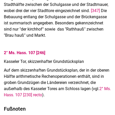
Stadthälfte zwischen der Schulgasse und der Stadtmauer,
wobei drei der vier Stadttore eingezeichnet sind.
[347]
Die
Bebauung entlang der Schulgasse und der Brückengasse
ist summarisch angegeben. Besonders gekennzeichnet
sind nur "der kirchhof" sowie das "Rathhauß" zwischen
"Brau hauß" und Markt.
2° Ms. Hass. 107 [246]
Kasseler Tor, skizzenhafter Grundstücksplan
Auf dem skizzenhaften Grundstücksplan, der in der oberen
Hälfte arithmetische Rechenoperationen enthält, sind in
groben Grundzügen die Ländereien verzeichnet, die
Kontakt
außerhalb des Kasseler Tores am Schloss lagen (vgl.
2° Ms.
Projekte
Hass. 107 [230] recto
).
Profil
Organisation
Fußnoten
Stellenangebote, Ausbildung, Praktika