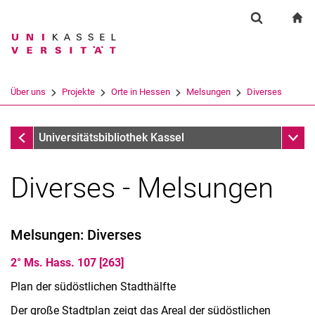
Springe direkt zu: Inhalt
Springe direkt zu: Suche
Springe direkt zu: Hauptnav
zu
Suchformul
Suchbegriff
Suchmaschine
Über uns
Projekte
Orte in Hessen
Melsungen
Diverses
Suchen (öffnet externen Link in einem 
Melsungen
Unter
Universitätsbibliothek Kassel
Diverses - Melsungen
Melsungen: Diverses
2° Ms. Hass. 107 [263]
Plan der südöstlichen Stadthälfte
Der große Stadtplan zeigt das Areal der südöstlichen