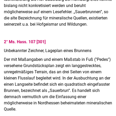
bislang nicht konkretisiert werden und beruht
möglicherweise auf einem Lesefehler. „Sauerbrunnen“, so
die alte Bezeichnung für mineralische Quellen, existierten
seinerzeit u.a. bei Hofgeismar und Wildungen.
2° Ms. Hass. 107 [301]
Unbekannter Zeichner, Lageplan eines Brunnens
Der mit Maßangaben und einem Maßstab in Fuß ("Pedes")
versehene Grundstücksplan zeigt ein langgestrecktes,
unregelmäßiges Terrain, das an drei Seiten von einem
kleinen Flusslauf begleitet wird. In der Ausbuchtung an der
einen Langseite befindet sich ein quadratisch eingefasster
Kontakt
Brunnen, bezeichnet als „Sauerbrun“. Es handelt sich
Projekte
demnach vermutlich um die Einfassung einer
Profil
möglicherweise in Nordhessen beheimateten mineralischen
Organisation
Quelle.
Stellenangebote, Ausbildung, Praktika