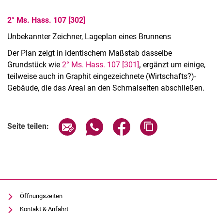
Öffentlichkeitsarbeit
2° Ms. Hass. 107 [302]
Unbekannter Zeichner, Lageplan eines Brunnens
Der Plan zeigt in identischem Maßstab dasselbe
Grundstück wie
2° Ms. Hass. 107 [301]
,
ergänzt um einige,
teilweise auch in Graphit eingezeichnete (Wirtschafts?)-
Gebäude, die das Areal an den Schmalseiten abschließen.
Seite über E-Mail teilen
Seite über WhatsApp teilen (exter
Seite über Facebook teile
Adresse der Seite
Seite teilen:
Öffnungszeiten
Kontakt & Anfahrt