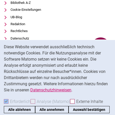
Bibliothek A-Z
Cookie-Einstellungen
UB-Blog
Redaktion
Rechtliches
Datenschutz
Cookie-Hinweis
Barrierefreiheit
Diese Website verwendet ausschließlich technisch
Transparenter KI-Einsatz
notwendige Cookies. Für die Nutzungsanalyse mit der
Software Matomo setzen wir keine Cookies ein. Die
Impressum
Analyse erfolgt anonymisiert und erlaubt keine
Externer Link: Universität Kassel auf
Facebook
(öffnet neues Fenster)
Rückschlüsse auf einzelne Besucher*innen. Cookies von
Externer Link: Universität Kassel auf
Youtube
(öffnet neues Fenster)
Drittanbietern werden nur nach ausdrücklicher
Zustimmung gesetzt. Weitere Informationen hierzu finden
Externer Link: Universität Kassel auf
Instagram
(öffnet neues Fenster)
Sie in unseren
Datenschutzhinweisen
.
Na
Erforderlich
Erforderliche Cookies akzeptieren
Analyse (Matomo)
Analyse-Cookies akzepti
Externe Inhalte
: Exte
Alle ablehnen
Alle annehmen
Auswahl bestätigen