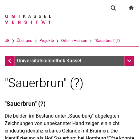
Springe direkt zu: Inhalt
Springe direkt zu: Suche
Springe direkt zu: Hauptnav
zu
Suchformul
Suchbegriff
Suchmaschine
UB
Über uns
Projekte
Orte in Hessen
"Sauerbrun" (?)
Suchen (öffnet externen Link in einem 
Orte in Hessen
Unter
Universitätsbibliothek Kassel
"Sauerbrun" (?)
"Sauerbrun" (?)
Die beiden im Bestand unter „Sauerburg“ abgelegten
Zeichnungen von unbekannter Hand zeigen ein nicht
eindeutig identifizierbares Gelände mit Brunnen. Die
Identifizierung als Hof Sauerburg bei Homburg/Efze konnte