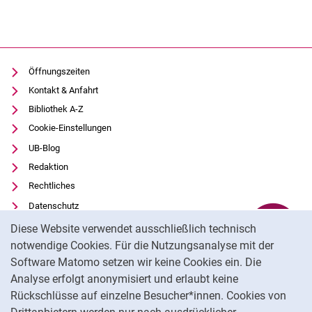
Öffnungszeiten
Kontakt & Anfahrt
Bibliothek A-Z
Cookie-Einstellungen
UB-Blog
Redaktion
Rechtliches
Datenschutz
Cookie-Hinweis
Barrierefreiheit
Diese Website verwendet ausschließlich technisch
Kontakt
Transparenter KI-Einsatz
notwendige Cookies. Für die Nutzungsanalyse mit der
Projekte
Software Matomo setzen wir keine Cookies ein. Die
Impressum
Profil
Analyse erfolgt anonymisiert und erlaubt keine
Organisation
Externer Link: Universität Kassel auf
Facebook
(öffnet neues Fenster)
Rückschlüsse auf einzelne Besucher*innen. Cookies von
Stellenangebote, Ausbildung, Praktika
Externer Link: Universität Kassel auf
Youtube
(öffnet neues Fenster)