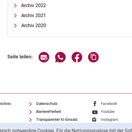
Archiv 2022
Archiv 2021
Archiv 2020
Seite über E-Mail teilen
Seite über WhatsApp teilen (exte
Seite über Facebook teil
Adresse der Sei
Seite teilen:
eichnis
Datenschutz
Externer Link: Univ
Facebook
(öffnet 
Barrierefreiheit
Externer Link: Univ
Youtube
(öffnet ne
Transparenter KI-Einsatz
Externer Link: Univ
Instagram
(öffnet 
Impressum
nisch notwendige Cookies. Für die Nutzungsanalyse mit der Sof