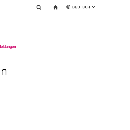
DEUTSCH
: ALTERNATIVE SEI
igation
zur Startseite
Suchformular
chine
English
Suchen (öffnet externen Link in einem neuen Fenst
Meldungen
en