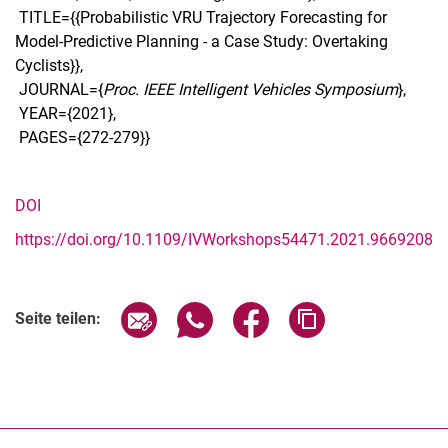
TITLE={{Probabilistic VRU Trajectory Forecasting for
Model-Predictive Planning - a Case Study: Overtaking
Cyclists}},
JOURNAL={
Proc. IEEE Intelligent Vehicles Symposium
},
YEAR={2021},
PAGES={272-279}}
DOI
https://doi.org/10.1109/IVWorkshops54471.2021.9669208
Seite über E-Mail teilen
Seite über WhatsApp teilen (exter
Seite über Facebook teile
Adresse der Seite
Seite teilen: