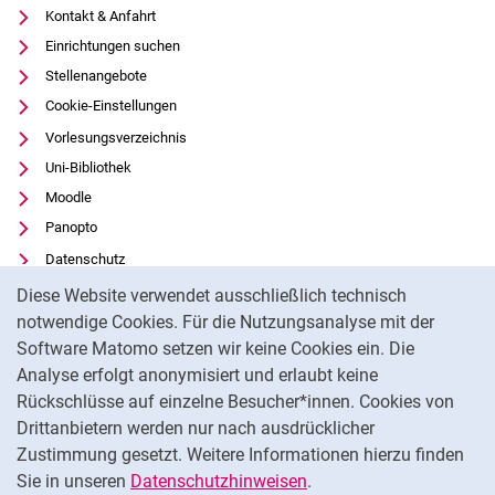
Kontakt & Anfahrt
Einrichtungen suchen
Stellenangebote
Cookie-Einstellungen
Vorlesungsverzeichnis
Uni-Bibliothek
Moodle
Panopto
Datenschutz
Cookie-Hinweis
Barrierefreiheit
Diese Website verwendet ausschließlich technisch
Transparenter KI-Einsatz
notwendige Cookies. Für die Nutzungsanalyse mit der
Software Matomo setzen wir keine Cookies ein. Die
Impressum
Analyse erfolgt anonymisiert und erlaubt keine
Externer Link: Universität Kassel auf
Facebook
(öffnet neues Fenster)
Rückschlüsse auf einzelne Besucher*innen. Cookies von
Externer Link: Universität Kassel auf
Youtube
(öffnet neues Fenster)
Drittanbietern werden nur nach ausdrücklicher
Zustimmung gesetzt. Weitere Informationen hierzu finden
Externer Link: Universität Kassel auf
Instagram
(öffnet neues Fenster)
Sie in unseren
Datenschutzhinweisen
.