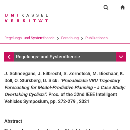
Springe direkt zu: Inhalt
Springe direkt zu: Suche
Springe direkt zu: Hauptnav
zu
Suchformul
Suchbegriff
Suchmaschine
Regelungs- und Systemtheorie
Forschung
Publikationen
Suchen (öffnet externen Link in einem 
Publikationen
Unter
Regelungs- und Systemtheorie
J. Schneegans, J. Eilbrecht, S. Zernetsch, M. Bieshaar, K.
Doll, O. Stursberg, B. Sick:
"Probabilistic VRU Trajectory
Forecasting for Model-Predictive Planning - a Case Study:
Overtaking Cyclists"
. Proc. of the 32nd IEEE Intelligent
Vehicles Symposium, pp. 272-279 , 2021
Aktuelle Themen
Publikationen
Abstract
Forschungsprojekte