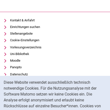
Kontakt & Anfahrt
Einrichtungen suchen
Stellenangebote
Cookie-Einstellungen
Vorlesungsverzeichnis
Uni-Bibliothek
Moodle
Panopto
Datenschutz
Cookie-Hinweis
Barrierefreiheit
Diese Website verwendet ausschließlich technisch
Transparenter KI-Einsatz
notwendige Cookies. Für die Nutzungsanalyse mit der
Software Matomo setzen wir keine Cookies ein. Die
Impressum
Analyse erfolgt anonymisiert und erlaubt keine
Externer Link: Universität Kassel auf
Facebook
(öffnet neues Fenster)
Rückschlüsse auf einzelne Besucher*innen. Cookies von