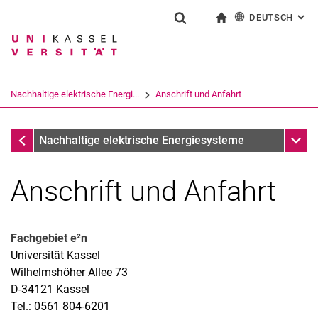
DEUTSCH
: AL
Springe direkt zu: Inhalt
Springe direkt zu: Suche
Springe direkt zu: Hauptnav
zur Startseite
Suchformular
Suchbegriff
English
Suchmaschine
Nachhaltige elektrische Energi...
Anschrift und Anfahrt
Suchen (öffnet externen Link in einem 
Fachgebiete
Unter
Nachhaltige elektrische Energiesysteme
Anschrift und Anfahrt
Fachgebiet e²n
Universität Kassel
Wilhelmshöher Allee 73
D-34121 Kassel
Tel.: 0561 804-6201