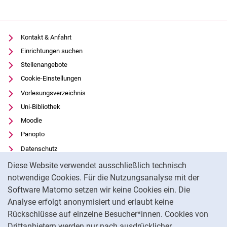
Kontakt & Anfahrt
Einrichtungen suchen
Stellenangebote
Cookie-Einstellungen
Vorlesungsverzeichnis
Uni-Bibliothek
Moodle
Panopto
Datenschutz
Cookie-Hinweis
Barrierefreiheit
Diese Website verwendet ausschließlich technisch
Transparenter KI-Einsatz
notwendige Cookies. Für die Nutzungsanalyse mit der
Software Matomo setzen wir keine Cookies ein. Die
Impressum
Analyse erfolgt anonymisiert und erlaubt keine
Externer Link: Universität Kassel auf
Facebook
(öffnet neues Fenster)
Rückschlüsse auf einzelne Besucher*innen. Cookies von
Externer Link: Universität Kassel auf
Youtube
(öffnet neues Fenster)
Drittanbietern werden nur nach ausdrücklicher