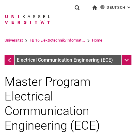
DEUTSCH
: AL
Springe direkt zu: Inhalt
Springe direkt zu: Suche
Springe direkt zu: Hauptnav
zur Startseite
Suchformular
Suchbegriff
English
Suchmaschine
Universität
FB 16 Elektrotechnik/Informati...
Home
Suchen (öffnet externen Link in einem 
FB 16 Elektrotechnik/Informatik
Unter
Electrical Communication Engineering (ECE)
Master Program
Electrical
Communication
Engineering (ECE)