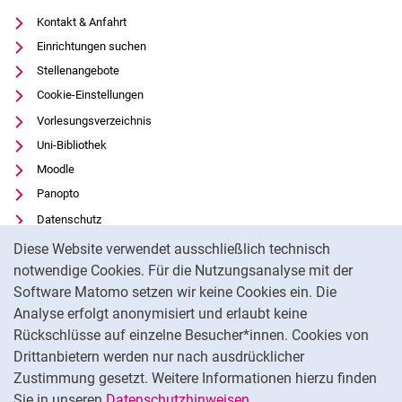
Kontakt & Anfahrt
Einrichtungen suchen
Stellenangebote
Cookie-Einstellungen
Vorlesungsverzeichnis
Uni-Bibliothek
Moodle
Panopto
Datenschutz
Cookie-Hinweis
Barrierefreiheit
Diese Website verwendet ausschließlich technisch
Transparenter KI-Einsatz
notwendige Cookies. Für die Nutzungsanalyse mit der
Software Matomo setzen wir keine Cookies ein. Die
Impressum
Analyse erfolgt anonymisiert und erlaubt keine
Externer Link: Universität Kassel auf
Facebook
(öffnet neues Fenster)
Rückschlüsse auf einzelne Besucher*innen. Cookies von
Externer Link: Universität Kassel auf
Youtube
(öffnet neues Fenster)
Drittanbietern werden nur nach ausdrücklicher
Zustimmung gesetzt. Weitere Informationen hierzu finden
Externer Link: Universität Kassel auf
Instagram
(öffnet neues Fenster)
Sie in unseren
Datenschutzhinweisen
.