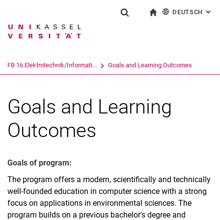
DEUTSCH
: AL
Springe direkt zu: Inhalt
Springe direkt zu: Suche
Springe direkt zu: Hauptnav
zur Startseite
Suchformular
Suchbegriff
English
Suchmaschine
FB 16 Elektrotechnik/Informati...
Goals and Learning Outcomes
Suchen (öffnet externen Link in einem 
Goals and Learning
Outcomes
Goals of program:
The program offers a modern, scientifically and technically
well-founded education in computer science with a strong
focus on applications in environmental sciences. The
program builds on a previous bachelor's degree and