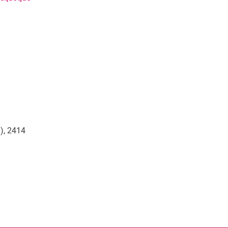
), 2414
rner Link, öffnet neues Fenster)
en (externer Link, öffnet neues Fenster)
te kopieren