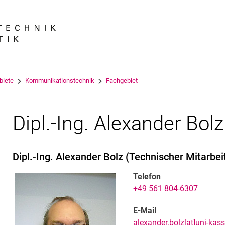
Springe direkt zu: Inhalt
Springe direkt zu: Suche
Springe direkt zu: Hauptnav
Suchmas
biete
Kommunikationstechnik
Fachgebiet
Dipl.-Ing. Alexander Bolz
Dipl.-Ing.
Alexander
Bolz
(
Technischer Mitarbei
Telefon
+49 561 804-6307
E-Mail
alexander.bolz[at]uni-kass