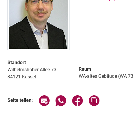
Standort
Raum
Wilhelmshöher Allee 73
WA-altes Gebäude (WA 73
34121
Kassel
Seite über E-Mail teilen
Seite über WhatsApp teilen (exte
Seite über Facebook teil
Adresse der Sei
Seite teilen: