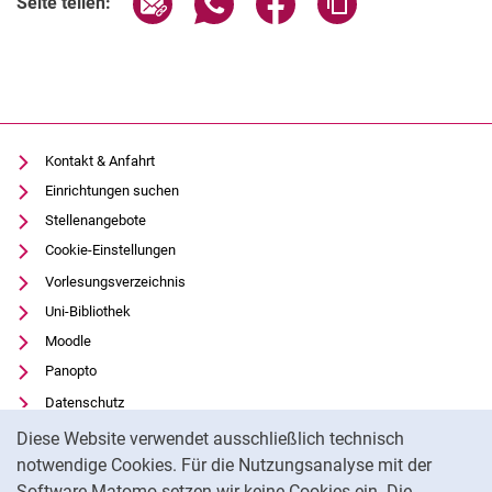
Seite teilen:
Kontakt & Anfahrt
Einrichtungen suchen
Stellenangebote
Cookie-Einstellungen
Vorlesungsverzeichnis
Uni-Bibliothek
Moodle
Panopto
Datenschutz
Cookie-Hinweis
Barrierefreiheit
Diese Website verwendet ausschließlich technisch
Transparenter KI-Einsatz
notwendige Cookies. Für die Nutzungsanalyse mit der
Software Matomo setzen wir keine Cookies ein. Die
Impressum