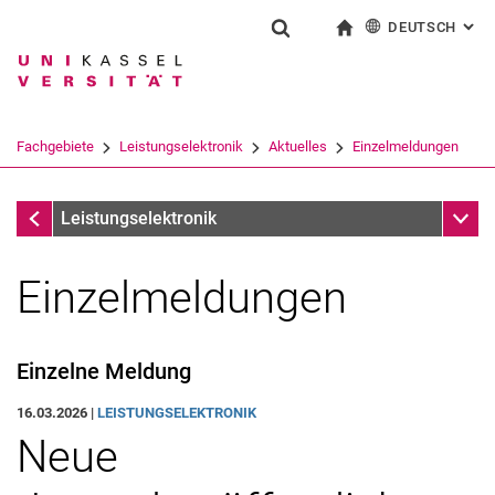
DEUTSCH
: AL
Springe direkt zu: Inhalt
Springe direkt zu: Suche
Springe direkt zu: Hauptnav
zur Startseite
Suchformular
Suchbegriff
English
Suchmaschine
Fachgebiete
Leistungselektronik
Aktuelles
Einzelmeldungen
Suchen (öffnet externen Link in einem 
Aktuelles
Unter
Leistungselektronik
Einzelmeldungen
Termine
Einzelne Meldung
Nachrichten
16.03.2026 |
LEISTUNGSELEKTRONIK
Neue