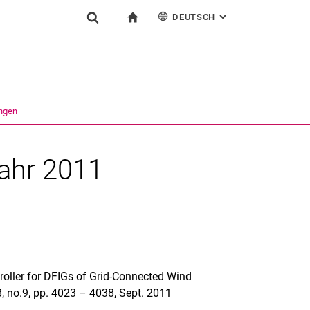
DEUTSCH
: ALTERNATIVE SEI
igation
zur Startseite
Suchformular
chine
English
Suchen (öffnet externen Link in einem neuen Fenst
ungen
Jahr 2011
ntroller for DFIGs of Grid-Connected Wind
58, no.9, pp. 4023 – 4038, Sept. 2011