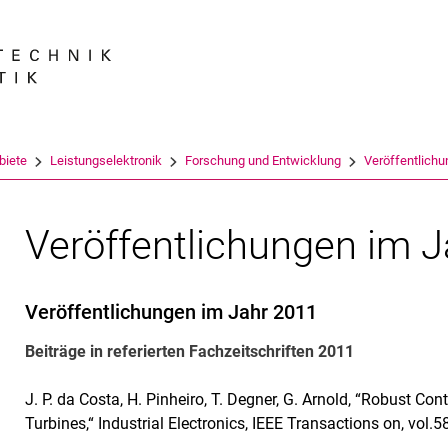
Springe direkt zu: Inhalt
Springe direkt zu: Suche
Springe direkt zu: Hauptnav
Suchmas
biete
Leistungselektronik
Forschung und Entwicklung
Veröffentlich
Veröffentlichungen im 
Veröffentlichungen im Jahr 2011
Beiträge in referierten Fachzeitschriften 2011
J. P. da Costa, H. Pinheiro, T. Degner, G. Arnold, “Robust Co
Turbines,“ Industrial Electronics, IEEE Transactions on, vol.