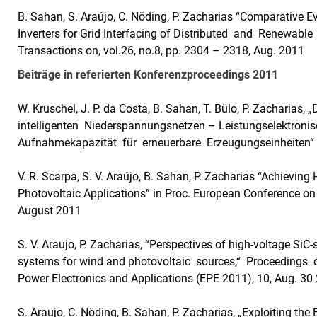
B. Sahan, S. Araújo, C. Nöding, P. Zacharias “Comparative E
Inverters for Grid Interfacing of Distributed and Renewabl
Transactions on, vol.26, no.8, pp. 2304 – 2318, Aug. 2011
Beiträge in referierten Konferenzproceedings 2011
W. Kruschel, J. P. da Costa, B. Sahan, T. Bülo, P. Zacharia
intelligenten Niederspannungsnetzen – Leistungselektron
Aufnahmekapazität für erneuerbare Erzeugungseinheiten
V. R. Scarpa, S. V. Araújo, B. Sahan, P. Zacharias “Achievin
Photovoltaic Applications” in Proc. European Conference on
August 2011
S. V. Araujo, P. Zacharias, “Perspectives of high-voltage Si
systems for wind and photovoltaic sources,“ Proceedings
Power Electronics and Applications (EPE 2011), 10, Aug. 30
S. Araujo, C. Nöding, B. Sahan, P. Zacharias, „Exploiting the