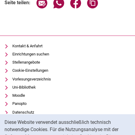
Mitarbeitende und Ihre Themenschwerpunkte
Seite über E-Mail teilen
Seite über WhatsApp teilen (exter
Seite über Facebook teile
Adresse der Seite
Seite teilen:
360-Grad-Bild-Hörsaal
Kontakt & Anfahrt
Einrichtungen suchen
Stellenangebote
Cookie-Einstellungen
Vorlesungsverzeichnis
Uni-Bibliothek
Moodle
Panopto
Datenschutz
Cookie-Hinweis
Barrierefreiheit
Diese Website verwendet ausschließlich technisch
Transparenter KI-Einsatz
notwendige Cookies. Für die Nutzungsanalyse mit der