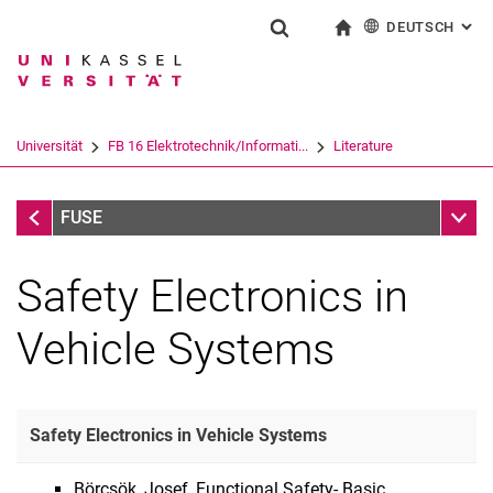
DEUTSCH
: AL
Springe direkt zu: Inhalt
Springe direkt zu: Suche
Springe direkt zu: Hauptnav
zur Startseite
Suchformular
Suchbegriff
English
Suchmaschine
Universität
FB 16 Elektrotechnik/Informati...
Literature
Suchen (öffnet externen Link in einem 
Literature
Unter
FUSE
Safety Electronics in
Vehicle Systems
Safety Electronics in Vehicle Systems
Börcsök, Josef, Functional Safety- Basic