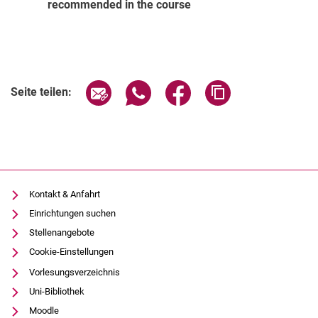
recommended in the course
Seite über E-Mail teilen
Seite über WhatsApp teilen (exter
Seite über Facebook teile
Adresse der Seite
Seite teilen:
Kontakt & Anfahrt
Einrichtungen suchen
Stellenangebote
Cookie-Einstellungen
Vorlesungsverzeichnis
Uni-Bibliothek
Moodle