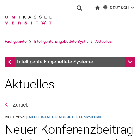
DEUTSCH
: AL
Springe direkt zu: Inhalt
Springe direkt zu: Suche
Springe direkt zu: Hauptnav
zur Startseite
Suchformular
Suchbegriff
English
Suchmaschine
Fachgebiete
Intelligente Eingebettete Syst...
Aktuelles
Suchen (öffnet externen Link in einem 
Fachgebiete
Unter
Intelligente Eingebettete Systeme
Aktuelles
Zurück
29.01.2024 |
INTELLIGENTE EINGEBETTETE SYSTEME
Neuer Konferenzbeitrag