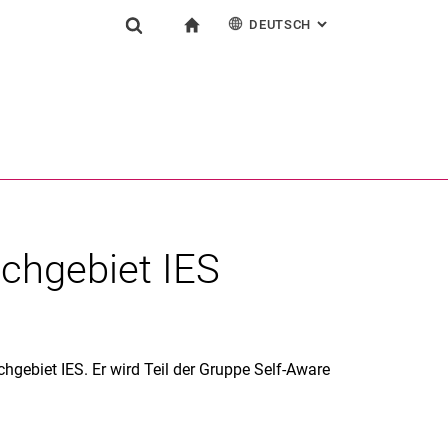
DEUTSCH
: ALTERNATIVE SEI
igation
zur Startseite
Suchformular
chine
English
Suchen (öffnet externen Link in einem neuen Fenst
chgebiet IES
gebiet IES. Er wird Teil der Gruppe Self-Aware