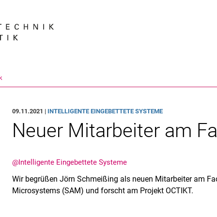
Springe direkt zu: Inhalt
Springe direkt zu: Suche
Springe direkt zu: Hauptnav
Suchmas
k
09.11.2021 |
INTELLIGENTE EINGEBETTETE SYSTEME
Neuer Mitarbeiter am Fa
@Intelligente Eingebettete Systeme
Wir begrüßen Jörn Schmeißing als neuen Mitarbeiter am Fach
Microsystems (SAM) und forscht am Projekt OCTIKT.