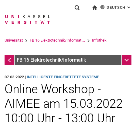
DEUTSCH
: AL
Springe direkt zu: Inhalt
Springe direkt zu: Suche
Springe direkt zu: Hauptnav
zur Startseite
Suchformular
Suchbegriff
English
Suchmaschine
Universität
FB 16 Elektrotechnik/Informati...
Infothek
Suchen (öffnet externen Link in einem 
Infothek
Unter
FB 16 Elektrotechnik/Informatik
07.03.2022 |
INTELLIGENTE EINGEBETTETE SYSTEME
Online Workshop -
AIMEE am 15.03.2022
10:00 Uhr - 13:00 Uhr