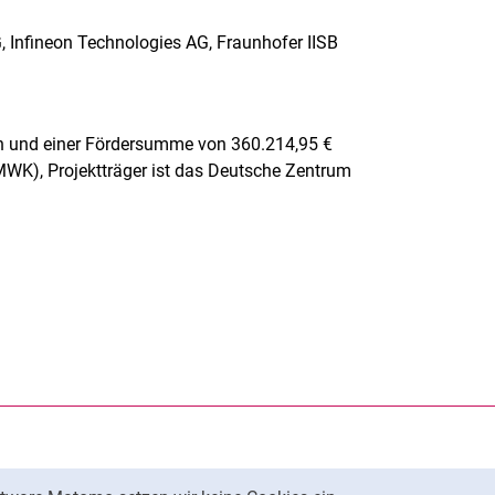
, Infineon Technologies AG, Fraunhofer IISB
hren und einer Fördersumme von 360.214,95 €
WK), Projektträger ist das Deutsche Zentrum
rner Link, öffnet neues Fenster)
en (externer Link, öffnet neues Fenster)
te kopieren
ersität Kassel auf
neues Fenster)
ersität Kassel auf
ues Fenster)