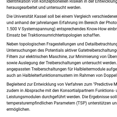
Identifikation von konzeptionellen Risiken in der Entwicklu
herausgearbeitet und untersucht werden.
Die Universität Kassel soll bei einem Vergleich verschiedene
und anhand der jahrelangen Erfahrung im Bereich der Photov
1.500 V Systemspannung) entsprechendes Know-How einbrin
Einsatz bei Traktionsumrichtertopologien schaffen.
Neben topologischen Fragestellungen und Detailbetrachtunge
Untersuchungen des Potentials aktiver Gatetreiberschaltunge
Filtern zur elektrischen Maschine, zur Minimierung von Üb
sowie Auslegung der Treiberschaltungen untersucht werden. 
angepassten Treiberschaltungen für Halbleitermodule aufge
auch an Halbleiterfunktionsmustern im Rahmen von Doppe
Begleitend zur Entwicklung von Verfahren zum "Predictive M
zudem in Absprache mit den Konsortialpartnern Funktions- u
Leistungsmodulen durchgeführt werden. Die Ergebnisse sol
temperaturempfindlichen Parametern (TSP) unterstützen 
ermöglichen.