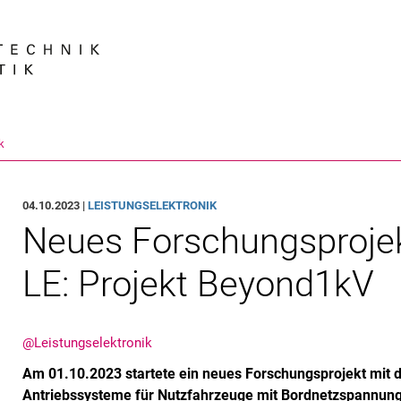
Springe direkt zu: Inhalt
Springe direkt zu: Suche
Springe direkt zu: Hauptnav
Suchmas
k
04.10.2023 |
LEISTUNGSELEKTRONIK
Neues Forschungsproje
LE: Projekt Beyond1kV
@Leistungselektronik
Am 01.10.2023 startete ein neues Forschungsprojekt mit de
Antriebssysteme für Nutzfahrzeuge mit Bordnetzspannung