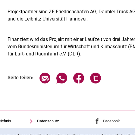
Projektpartner sind ZF Friedrichshafen AG, Daimler Truck AG
und die Leibnitz Universität Hannover.
Finanziert wird das Projekt mit einer Laufzeit von drei Ja
vom Bundesministerium für Wirtschaft und Klimaschutz (BM
für Luft- und Raumfahrt e.V. (DLR).
Seite über E-Mail teilen
Seite über WhatsApp teilen (exte
Seite über Facebook teil
Adresse der Sei
Seite teilen:
eichnis
Datenschutz
Externer Link: Univ
Facebook
(öffnet 
Barrierefreiheit
Externer Link: Univ
Youtube
(öffnet ne