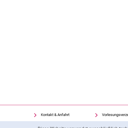
Kontakt & Anfahrt
Vorlesungsverz
Einrichtungen suchen
Uni-Bibliothek
Cookie-Hinweis