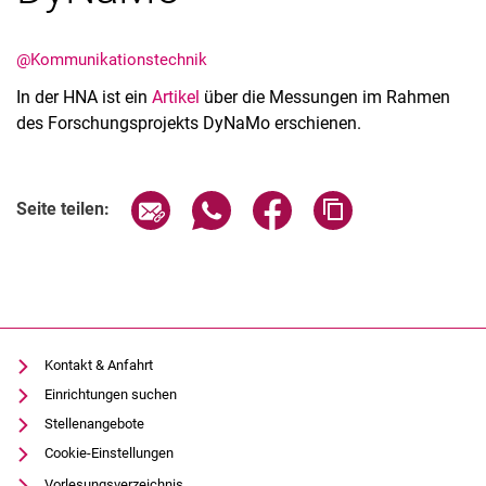
@Kommunikationstechnik
In der HNA ist ein
Artikel
über die Messungen im Rahmen
des Forschungsprojekts DyNaMo erschienen.
Termine
Aktuelles
Veranstaltungen
Seite über E-Mail teilen
Seite über WhatsApp teilen (exter
Seite über Facebook teile
Adresse der Seite
Seite teilen:
Stellenausschreibungen
Kontakt & Anfahrt
Einrichtungen suchen
Stellenangebote
Cookie-Einstellungen
Vorlesungsverzeichnis