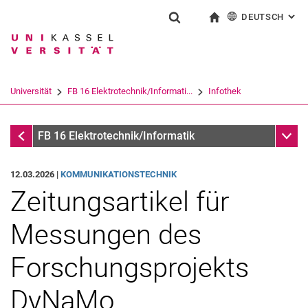
DEUTSCH
: AL
Springe direkt zu: Inhalt
Springe direkt zu: Suche
Springe direkt zu: Hauptnav
zur Startseite
Suchformular
Suchbegriff
English
Suchmaschine
Universität
FB 16 Elektrotechnik/Informati...
Infothek
Suchen (öffnet externen Link in einem 
Infothek
Unter
FB 16 Elektrotechnik/Informatik
12.03.2026 |
KOMMUNIKATIONSTECHNIK
Zeitungsartikel für
Messungen des
Forschungsprojekts
DyNaMo