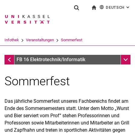
DEUTSCH
: AL
Springe direkt zu: Inhalt
Springe direkt zu: Suche
Springe direkt zu: Hauptnav
zur Startseite
Suchformular
Suchbegriff
English
Suchmaschine
Infothek
Veranstaltungen
Sommerfest
Suchen (öffnet externen Link in einem 
Veranstaltungen
Unter
FB 16 Elektrotechnik/Informatik
Sommerfest
Das jährliche Sommerfest unseres Fachbereichs findet am
Ende des Sommersemesters statt. Unter dem Motto „Wurst
und Bier serviert vom Prof“ stehen Professorinnen und
Professoren sowie Mitarbeiterinnen und Mitarbeiter an Grill
und Zapfhahn und treten in sportlichen Aktivitäten gegen