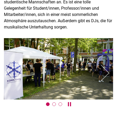
studentische Mannschaften an. Es ist eine tolle
Gelegenheit für Student/innen, Professor/innen und
Mitarbeiter/innen, sich in einer meist sommerlichen
Atmosphäre auszutauschen. Außerdem gibt es DJs, die für
musikalische Unterhaltung sorgen.
Termine
Aktuelles
Veranstaltungen
Akademische Semesterfeier
Firmenmesse
Girls Day
zurück
weiter
Girls Go Informatics
Hessen Solarcup
Mitarbeiter:innen-Fest
RoboCup Rescue Junior Ferienworkshops
RoboCup Junior Qualifikationsturnier
Karussell anhalten / absp
Roboter Workshop für Mädchen