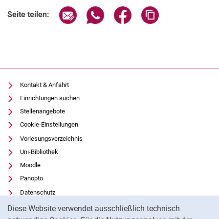
SolaRobot Ferien Workshop
Seite über E-Mail teilen
Seite über WhatsApp teilen (exter
Seite über Facebook teile
Adresse der Seite
Seite teilen:
Sommerfest
Tag der Technik
Stellenausschreibungen
Kontakt & Anfahrt
Einrichtungen suchen
Stellenangebote
Cookie-Einstellungen
Vorlesungsverzeichnis
Uni-Bibliothek
Moodle
Panopto
Datenschutz
Cookie-Hinweis
Barrierefreiheit
Diese Website verwendet ausschließlich technisch
Transparenter KI-Einsatz