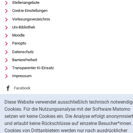
Stellenangebote
Cookie-Einstellungen
Vorlesungsverzeichnis
Uni-Bibliothek
Moodle
Panopto
Datenschutz
Barrierefreiheit
Transparenter KI-Einsatz
Impressum
Externer Link: Universität Kassel auf
Facebook
(öffnet neues Fenster)
Externer Link: Universität Kassel auf
Youtube
(öffnet neues Fenster)
Cookie-Hinweis
Diese Website verwendet ausschließlich technisch notwendig
Externer Link: Universität Kassel auf
Instagram
(öffnet neues Fenster)
Cookies. Für die Nutzungsanalyse mit der Software Matomo
setzen wir keine Cookies ein. Die Analyse erfolgt anonymisier
Na
und erlaubt keine Rückschlüsse auf einzelne Besucher*innen.
Cookies von Drittanbietern werden nur nach ausdrücklicher