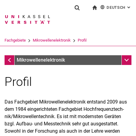
DEUTSCH
: AL
Springe direkt zu: Inhalt
Springe direkt zu: Suche
Springe direkt zu: Hauptnav
zur Startseite
Suchformular
Suchbegriff
English
Suchmaschine
Fachgebiete
Mikrowellenelektronik
Profil
Suchen (öffnet externen Link in einem 
Fachgebiete
Unter
Mikrowellenelektronik
Profil
Das Fachgebiet Mikrowellenelektronik entstand 2009 aus
dem 1984 eingerichteten Fachgebiet Hoch­fre­quenz­tech­
nik/Mikrowellentechnik. Es ist mit modernsten Geräten
bzgl. Aufbau- und Messtechnik sehr gut ausge­stat­tet.
Sowohl in der Forschung als auch in der Lehre werden