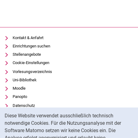
Kontakt & Anfahrt
Einrichtungen suchen
Stellenangebote
Cookie-Einstellungen
Vorlesungsverzeichnis
Uni-Bibliothek
Moodle
Panopto
Datenschutz
Cookie-Hinweis
Barrierefreiheit
Diese Website verwendet ausschließlich technisch
Transparenter KI-Einsatz
notwendige Cookies. Für die Nutzungsanalyse mit der
Software Matomo setzen wir keine Cookies ein. Die
Impressum
Analyse erfolgt anonymisiert und erlaubt keine