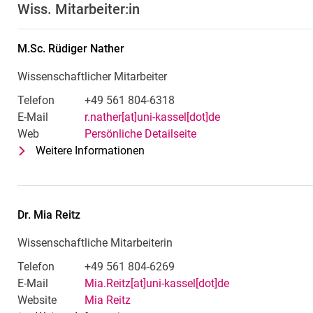
Wiss. Mitarbeiter:in
M.Sc.
Rüdiger
Nather
Wissenschaftlicher Mitarbeiter
Telefon
+49 561 804-6318
E-Mail
r.nather[at]uni-kassel[dot]de
Web
Persönliche Detailseite
Weitere Informationen
zu M.Sc. Rüdiger Nather
Wissenschaftlicher Mitarbeiter
Dr.
Mia
Reitz
Wissenschaftliche Mitarbeiterin
Telefon
+49 561 804-6269
E-Mail
Mia.Reitz[at]uni-kassel[dot]de
Website
Mia Reitz