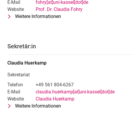
E-Mail
fohry[at]uni-kassel[dot]de
Website
Prof. Dr. Claudia Fohry
Weitere Informationen
zu Prof. Dr. Claudia Fohry
Fachgebietsleiterin
Sekretär:in
Claudia
Huerkamp
Sekretariat
Telefon
+49 561 804-6267
E-Mail
claudia.huerkamp[at]uni-kassel[dot]de
Website
Claudia Huerkamp
Weitere Informationen
zu Claudia Huerkamp
Sekretariat