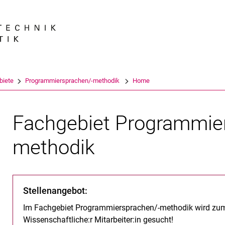
Springe direkt zu: Inhalt
Springe direkt zu: Suche
Springe direkt zu: Hauptnav
Suchmas
biete
Programmiersprachen/-methodik
Home
Fachgebiet Programmie
methodik
Stellenangebot:
Im Fachgebiet Programmiersprachen/-methodik wird zum
Wissenschaftliche:r Mitarbeiter:in gesucht!