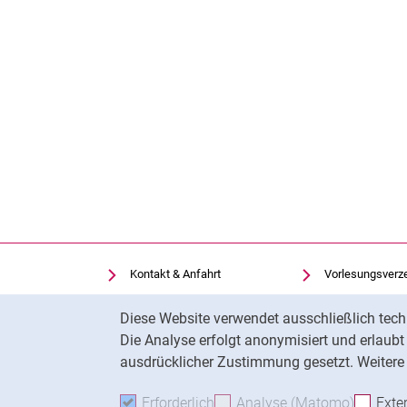
Kontakt & Anfahrt
Vorlesungsverz
Einrichtungen suchen
Uni-Bibliothek
Cookie-Hinweis
Diese Website verwendet ausschließlich tech
Stellenangebote
Moodle
Die Analyse erfolgt anonymisiert und erlaub
Cookie-Einstellungen
Panopto
ausdrücklicher Zustimmung gesetzt. Weitere 
Erforderlich
Erforderliche Cookies akzeptie
Analyse (Matomo)
Analyse
Exte