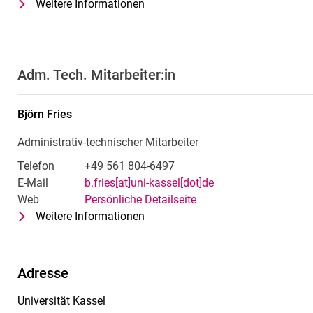
Weitere Informationen
zu Dr. Mia Reitz
Wissenschaftliche Mitarbeiterin
Adm. Tech. Mitarbeiter:in
Björn
Fries
Administrativ-technischer Mitarbeiter
Telefon
+49 561 804-6497
E-Mail
b.fries[at]uni-kassel[dot]de
Web
Persönliche Detailseite
Weitere Informationen
zu Björn Fries
Administrativ-technischer Mitarbei
Adresse
Universität Kassel