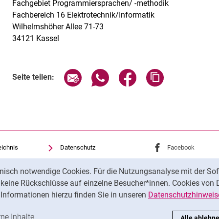
Fachgebiet Programmiersprachen/ -methodik
Fachbereich 16 Elektrotechnik/Informatik
Wilhelmshöher Allee 71-73
34121 Kassel
Seite über E-Mail teilen
Seite über WhatsApp teilen (exte
Seite über Facebook teil
Adresse der Sei
Seite teilen:
eichnis
Datenschutz
Externer Link: Univ
Facebook
(öffnet 
Barrierefreiheit
Externer Link: Univ
Youtube
(öffnet ne
nisch notwendige Cookies. Für die Nutzungsanalyse mit der Sof
Transparenter KI-Einsatz
Externer Link: Univ
Instagram
(öffnet 
t keine Rückschlüsse auf einzelne Besucher*innen. Cookies von 
Impressum
Informationen hierzu finden Sie in unseren
Datenschutzhinweis
ren
-Cookies akzeptieren
rne Inhalte
: Externe Inhalte / Cookies akzeptieren
Alle ablehn