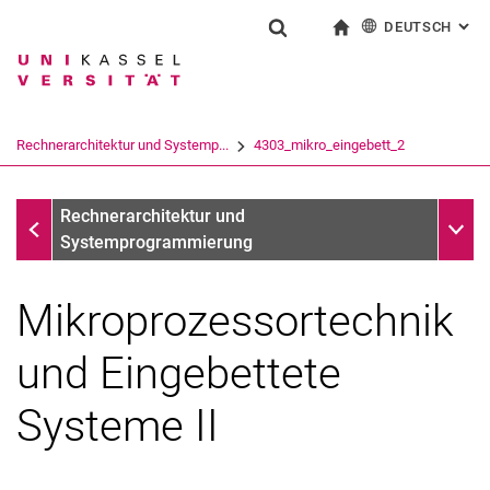
DEUTSCH
: AL
Springe direkt zu: Inhalt
Springe direkt zu: Suche
Springe direkt zu: Hauptnav
zur Startseite
Suchformular
Suchbegriff
English
Suchmaschine
Rechnerarchitektur und Systemp...
4303_mikro_eingebett_2
Suchen (öffnet externen Link in einem 
Fachgebiete
Unter
Rechnerarchitektur und
Systemprogrammierung
Mikroprozessortechnik
und Eingebettete
Systeme II