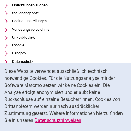
Einrichtungen suchen
Stellenangebote
Cookie-Einstellungen
Vorlesungsverzeichnis
Uni-Bibliothek
Moodle
Panopto
Datenschutz
Cookie-Hinweis
Barrierefreiheit
Diese Website verwendet ausschließlich technisch
Transparenter KI-Einsatz
notwendige Cookies. Für die Nutzungsanalyse mit der
Software Matomo setzen wir keine Cookies ein. Die
Impressum
Analyse erfolgt anonymisiert und erlaubt keine
Externer Link: Universität Kassel auf
Facebook
(öffnet neues Fenster)
Rückschlüsse auf einzelne Besucher*innen. Cookies von
Externer Link: Universität Kassel auf
Youtube
(öffnet neues Fenster)
Drittanbietern werden nur nach ausdrücklicher
Zustimmung gesetzt. Weitere Informationen hierzu finden
Externer Link: Universität Kassel auf
Instagram
(öffnet neues Fenster)
Sie in unseren
Datenschutzhinweisen
.
Na