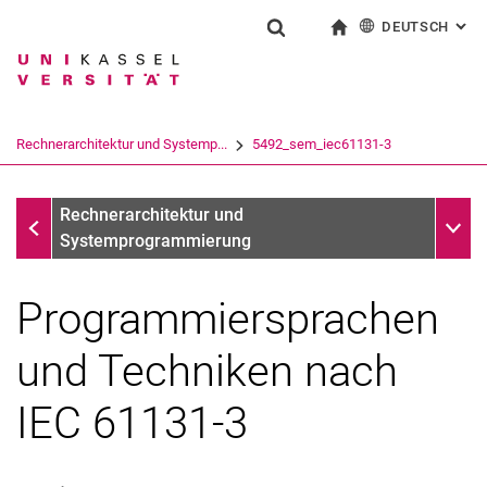
DEUTSCH
: AL
Springe direkt zu: Inhalt
Springe direkt zu: Suche
Springe direkt zu: Hauptnav
zur Startseite
Suchformular
Suchbegriff
English
Suchmaschine
Rechnerarchitektur und Systemp...
5492_sem_iec61131-3
Suchen (öffnet externen Link in einem 
Fachgebiete
Unter
Rechnerarchitektur und
Systemprogrammierung
Programmiersprachen
und Techniken nach
IEC 61131-3