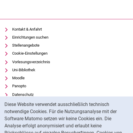
Kontakt & Anfahrt
Einrichtungen suchen
Stellenangebote
Cookie-Einstellungen
Vorlesungsverzeichnis
Uni-Bibliothek
Moodle
Panopto
Datenschutz
Cookie-Hinweis
Barrierefreiheit
Diese Website verwendet ausschließlich technisch
Transparenter KI-Einsatz
notwendige Cookies. Für die Nutzungsanalyse mit der
Software Matomo setzen wir keine Cookies ein. Die
Impressum
Analyse erfolgt anonymisiert und erlaubt keine
Externer Link: Universität Kassel auf
Facebook
(öffnet neues Fenster)
Rückschlüsse auf einzelne Besucher*innen. Cookies von