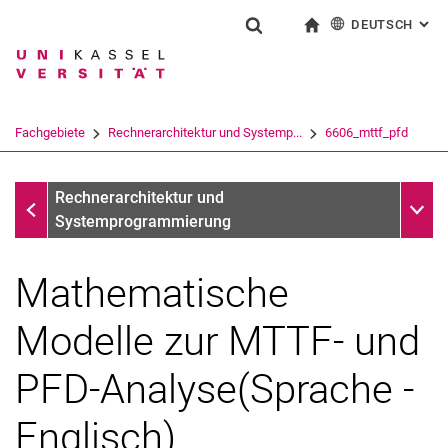
DEUTSCH
: AL
Springe direkt zu: Inhalt
Springe direkt zu: Suche
Springe direkt zu: Hauptnav
zur Startseite
Suchformular
Suchbegriff
English
Suchmaschine
Fachgebiete
Rechnerarchitektur und Systemp...
6606_mttf_pfd
Suchen (öffnet externen Link in einem 
Fachgebiete
Unter
Rechnerarchitektur und
Systemprogrammierung
Mathematische
Modelle zur MTTF- und
PFD-Analyse(Sprache -
Englisch)