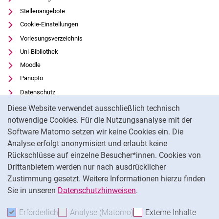
Stellenangebote
Cookie-Einstellungen
Vorlesungsverzeichnis
Uni-Bibliothek
Moodle
Panopto
Datenschutz
Cookie-Hinweis
Barrierefreiheit
Diese Website verwendet ausschließlich technisch
Transparenter KI-Einsatz
notwendige Cookies. Für die Nutzungsanalyse mit der
Software Matomo setzen wir keine Cookies ein. Die
Impressum
Analyse erfolgt anonymisiert und erlaubt keine
Externer Link: Universität Kassel auf
Facebook
(öffnet neues Fenster)
Rückschlüsse auf einzelne Besucher*innen. Cookies von
Externer Link: Universität Kassel auf
Youtube
(öffnet neues Fenster)
Drittanbietern werden nur nach ausdrücklicher
Zustimmung gesetzt. Weitere Informationen hierzu finden
Externer Link: Universität Kassel auf
Instagram
(öffnet neues Fenster)
Sie in unseren
Datenschutzhinweisen
.
Na
Erforderlich
Erforderliche Cookies akzeptieren
Analyse (Matomo)
Analyse-Cookies akzepti
Externe Inhalte
: Exte