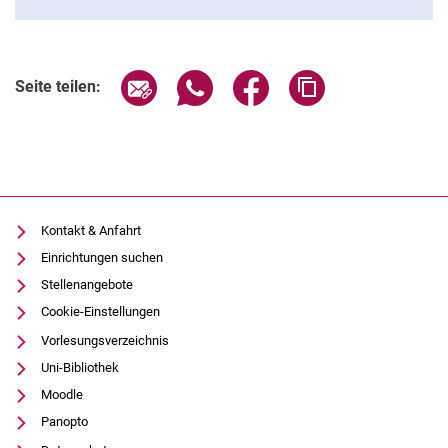
Seite über E-Mail teilen
Seite über WhatsApp teilen (exter
Seite über Facebook teile
Adresse der Seite
Seite teilen:
Kontakt & Anfahrt
Einrichtungen suchen
Stellenangebote
Cookie-Einstellungen
Vorlesungsverzeichnis
Uni-Bibliothek
Moodle
Panopto