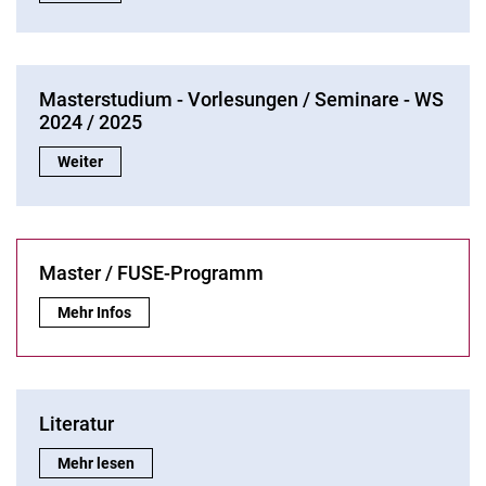
NEWS
Vordrucke
FUSE Master Programm
Masterstudium - Vorlesungen / Seminare - WS
2024 / 2025
Masterstudium - Vorlesungen / Seminare - WS 2024 / 2025:
Weiter
Master / FUSE-Programm
Master / FUSE-Programm:
Mehr Infos
Literatur
Literatur:
Mehr lesen