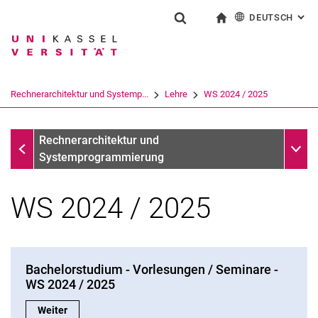
DEUTSCH
: AL
Springe direkt zu: Inhalt
Springe direkt zu: Suche
Springe direkt zu: Hauptnav
zur Startseite
Suchformular
Suchbegriff
English
Suchmaschine
Rechnerarchitektur und Systemp...
Lehre
WS 2024 / 2025
Suchen (öffnet externen Link in einem 
Lehre
Unter
Rechnerarchitektur und
Systemprogrammierung
WS 2024 / 2025
Bachelorstudium - Vorlesungen / Seminare -
WS 2024 / 2025
WS 2024 / 2025
Bachelorstudium - Vorlesungen / Seminare - WS 2024 / 2025:
Weiter
Veranstaltungsübersicht / Semester plan WS 24/25