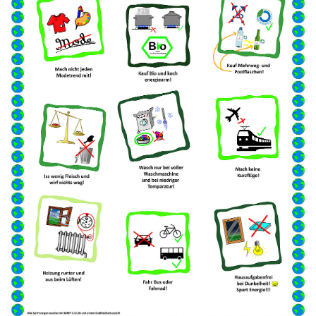
2024
2023
2022
Tabellen
Solar Boote
Ultraleicht Solarmobile
SolaRobots
Ferngelenkte Solar-Mobile
Preisverleihung
Plakate Solar-Boote
Plakate SolaRobots
Plakate Ultraleicht Solar-Mobile
Plakate Ferngelenkte Solar-Mobile