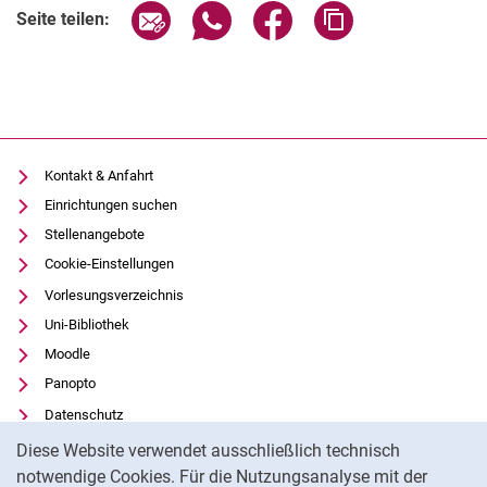
Seite über E-Mail teilen
Seite über WhatsApp teilen (exter
Seite über Facebook teile
Adresse der Seite
Seite teilen:
Kontakt & Anfahrt
Einrichtungen suchen
Stellenangebote
Cookie-Einstellungen
Vorlesungsverzeichnis
Uni-Bibliothek
Moodle
Panopto
Datenschutz
Cookie-Hinweis
Barrierefreiheit
Diese Website verwendet ausschließlich technisch
Transparenter KI-Einsatz
notwendige Cookies. Für die Nutzungsanalyse mit der