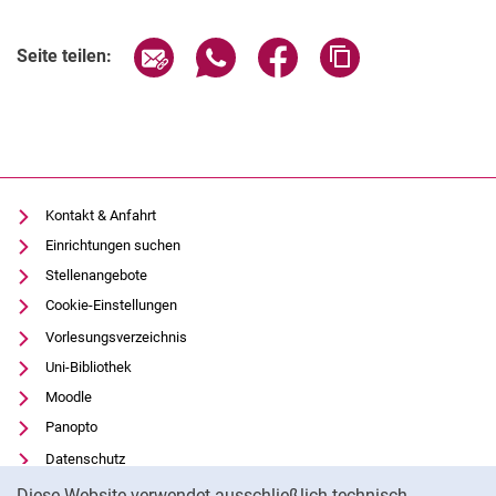
Seite über E-Mail teilen
Seite über WhatsApp teilen (exter
Seite über Facebook teile
Adresse der Seite
Seite teilen:
Kontakt & Anfahrt
Einrichtungen suchen
Stellenangebote
Cookie-Einstellungen
Vorlesungsverzeichnis
Uni-Bibliothek
Moodle
Panopto
Datenschutz
Cookie-Hinweis
Barrierefreiheit
Diese Website verwendet ausschließlich technisch