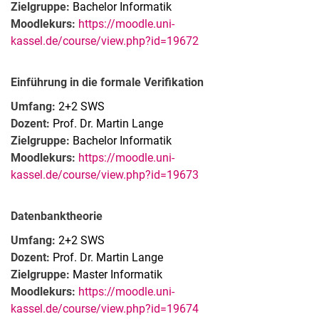
Zielgruppe:
Bachelor Informatik
Sommersemester 2025
Moodlekurs:
https://moodle.uni-
Wintersemester 2025/26
kassel.de/course/view.php?id=19672
Übersicht über die behandelten Themen
Oberseminar "Theoretische Informatik"
Einführung in die formale Verifikation
Umfang:
2+2 SWS
Dozent:
Prof. Dr. Martin Lange
Zielgruppe:
Bachelor Informatik
Moodlekurs:
https://moodle.uni-
kassel.de/course/view.php?id=19673
Datenbanktheorie
Umfang:
2+2 SWS
Dozent:
Prof. Dr. Martin Lange
Zielgruppe:
Master Informatik
Moodlekurs:
https://moodle.uni-
kassel.de/course/view.php?id=19674