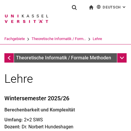
DEUTSCH
: AL
Springe direkt zu: Inhalt
Springe direkt zu: Suche
Springe direkt zu: Hauptnav
zur Startseite
Suchformular
Suchbegriff
English
Suchmaschine
Fachgebiete
Theoretische Informatik / Form...
Lehre
Suchen (öffnet externen Link in einem 
Fachgebiete
Unter
Theoretische Informatik / Formale Methoden
Lehre
Wintersemester 2025/26
Berechenbarkeit und Komplexität
Umfang:
2+2 SWS
Dozent:
Dr. Norbert Hundeshagen