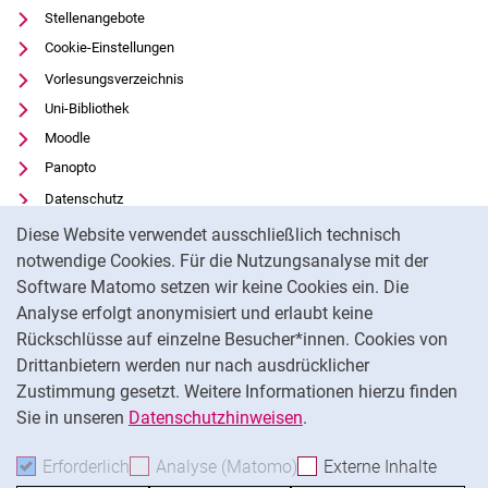
Stellenangebote
Cookie-Einstellungen
Vorlesungsverzeichnis
Uni-Bibliothek
Moodle
Panopto
Datenschutz
Cookie-Hinweis
Barrierefreiheit
Diese Website verwendet ausschließlich technisch
Transparenter KI-Einsatz
notwendige Cookies. Für die Nutzungsanalyse mit der
Software Matomo setzen wir keine Cookies ein. Die
Impressum
Analyse erfolgt anonymisiert und erlaubt keine
Externer Link: Universität Kassel auf
Facebook
(öffnet neues Fenster)
Rückschlüsse auf einzelne Besucher*innen. Cookies von
Externer Link: Universität Kassel auf
Youtube
(öffnet neues Fenster)
Drittanbietern werden nur nach ausdrücklicher
Zustimmung gesetzt. Weitere Informationen hierzu finden
Externer Link: Universität Kassel auf
Instagram
(öffnet neues Fenster)
Sie in unseren
Datenschutzhinweisen
.
Na
Erforderlich
Erforderliche Cookies akzeptieren
Analyse (Matomo)
Analyse-Cookies akzepti
Externe Inhalte
: Exte