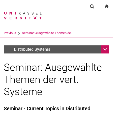
Springe direkt zu: Inhalt
Springe direkt zu: Suche
Springe direkt zu: Hauptnav
zu
Suchformul
Suchbegriff
Suchmaschine
Previous
Seminar: Ausgewählte Themen de...
Suchen (öffnet externen Link in einem 
Unter
Winter semester 2012/13
Distributed Systems
Seminar: Ausgewählte
Themen der vert.
Systeme
Seminar - Current Topics in Distributed