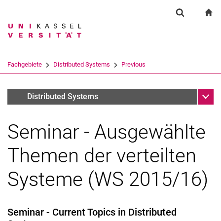
Springe direkt zu: Inhalt
Springe direkt zu: Suche
Springe direkt zu: Hauptnav
zu
Suchformul
Suchbegriff
Suchmaschine
Fachgebiete
Distributed Systems
Previous
Suchen (öffnet externen Link in einem 
Unter
Winter Semester 2015/16
Distributed Systems
Seminar - Ausgewählte
Themen der verteilten
Systeme (WS 2015/16)
Seminar - Current Topics in Distributed