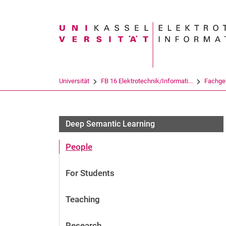
Suchbegriff
Universität
FB 16 Elektrotechnik/Informati...
Fachge
Deep Semantic Learning
People
For Students
Teaching
Research