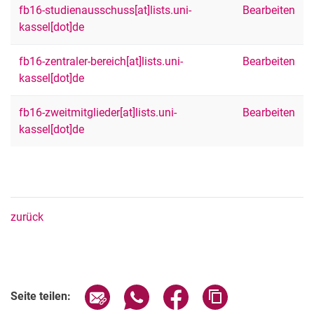
fb16-studienausschuss[at]lists.uni-
Bearbeiten
kassel[dot]de
fb16-zentraler-bereich[at]lists.uni-
Bearbeiten
kassel[dot]de
fb16-zweitmitglieder[at]lists.uni-
Bearbeiten
kassel[dot]de
zurück
Seite über E-Mail teilen
Seite über WhatsApp teilen (exter
Seite über Facebook teile
Adresse der Seite
Seite teilen: