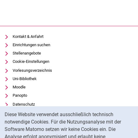
Kontakt & Anfahrt
Einrichtungen suchen
Stellenangebote
Cookie-Einstellungen
Vorlesungsverzeichnis
Uni-Bibliothek
Moodle
Panopto
Datenschutz
Cookie-Hinweis
Barrierefreiheit
Diese Website verwendet ausschließlich technisch
Transparenter KI-Einsatz
notwendige Cookies. Für die Nutzungsanalyse mit der
Software Matomo setzen wir keine Cookies ein. Die
Impressum
Analyse erfolgt anonymisiert und erlaubt keine