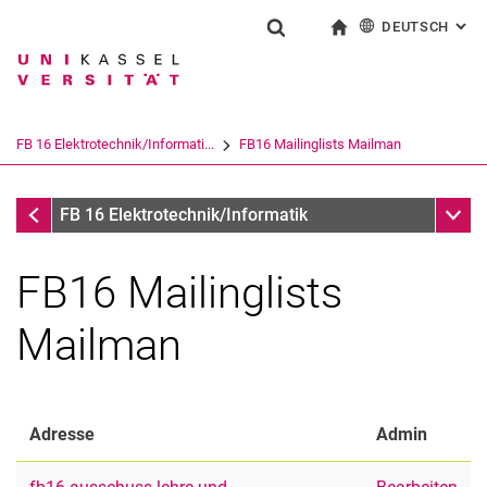
DEUTSCH
: AL
Springe direkt zu: Inhalt
Springe direkt zu: Suche
Springe direkt zu: Hauptnav
zur Startseite
Suchformular
Suchbegriff
English
Suchmaschine
FB 16 Elektrotechnik/Informati...
FB16 Mailinglists Mailman
Suchen (öffnet externen Link in einem 
Wiki
Unter
FB 16 Elektrotechnik/Informatik
FB16 Mailinglists
Mailman
Adresse
Admin