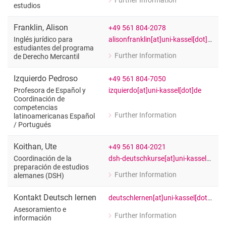
Further Information
for Martine Fischer
estudios
Preguntas generales sobre los cursos
Franklin
,
Alison
+49 561 804-2078
alisonfranklin[at]uni-kassel[dot]de
Inglés jurídico para
estudiantes del programa
Further Information
de Derecho Mercantil
for Alison Franklin
Inglés jurídico para estudiantes del 
Izquierdo Pedroso
+49 561 804-7050
izquierdo[at]uni-kassel[dot]de
Profesora de Español y
Coordinación de
competencias
Further Information
latinoamericanas Español
for Izquierdo Pedroso
/​ Portugués
Profesora de Español y Coordinación
Koithan
,
Ute
+49 561 804-2021
dsh-deutschkurse[at]uni-kassel[dot]de
Coordinación de la
preparación de estudios
Further Information
alemanes (DSH)
for Ute Koithan
Coordinación de la preparación de e
Kontakt Deutsch lernen
deutschlernen[at]uni-kassel[dot]de
Asesoramiento e
Further Information
información
for Kontakt Deutsch lernen