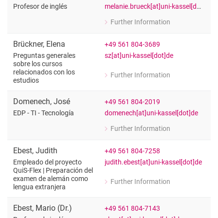
melanie.brueck[at]uni-kassel[dot]de
Profesor de inglés
Further Information
for Melanie Brück
Profesor de inglés
Brückner
,
Elena
+49 561 804-3689
sz[at]uni-kassel[dot]de
Preguntas generales
sobre los cursos
relacionados con los
Further Information
for Elena Brückner
estudios
Preguntas generales sobre los cursos
Domenech
,
José
+49 561 804-2019
domenech[at]uni-kassel[dot]de
EDP - TI - Tecnología
Further Information
for José Domenech
EDP - TI - Tecnología
Ebest
,
Judith
+49 561 804-7258
judith.ebest[at]uni-kassel[dot]de
Empleado del proyecto
QuiS-Flex | Preparación del
examen de alemán como
Further Information
for Judith Ebest
lengua extranjera
Empleado del proyecto QuiS-Flex | Pr
Ebest
,
Mario
(
Dr.
)
+49 561 804-7143