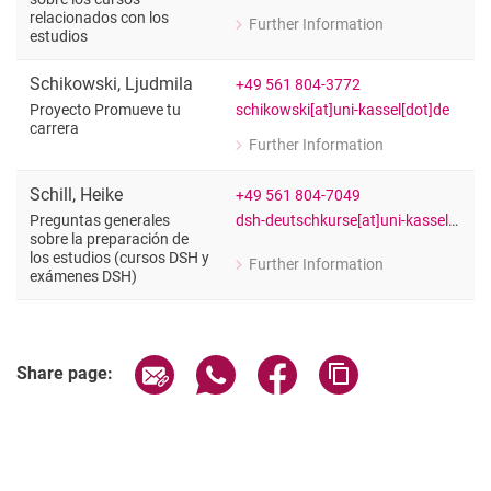
relacionados con los
Further Information
for Laura Rudowski
estudios
Preguntas generales sobre los cursos
Schikowski
,
Ljudmila
+49 561 804-3772
schikowski[at]uni-kassel[dot]de
Proyecto Promueve tu
carrera
Further Information
for Ljudmila Schikowski
Proyecto Promueve tu carrera
Schill
,
Heike
+49 561 804-7049
dsh-deutschkurse[at]uni-kassel[dot]de
Preguntas generales
sobre la preparación de
los estudios (cursos DSH y
Further Information
for Heike Schill
exámenes DSH)
Preguntas generales sobre la prepar
Share page via email
Share page via WhatsApp (extern
Share page via Facebook 
Copy page addres
Share page: