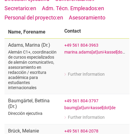
Todas las fechas y mensajes
Secretario:en
Adm. Técn. Empleados:en
Vacantes
Personal del proyecto:en
Asesoramiento
Mapa del campus y cómo llegar
Contact
Name, Forename
Adams
,
Marina
(
Dr.
)
+49 561 804-3963
marina.adams[at]uni-kassel[dot]de
Alemán C1+, coordinación
de cursos especializados
de alemán comunicativo,
asesoramiento en
redacción /​ escritura
Further Information
for Marina Adams (Dr.)
académica para
estudiantes
Alemán C1+, coordinación de cursos e
internacionales
Baumgärtel
,
Bettina
+49 561 804-3797
(
Dr.
)
baumg[at]uni-kassel[dot]de
Dirección ejecutiva
Further Information
for Bettina Baumgärtel (Dr.)
Dirección ejecutiva
Brück
,
Melanie
+49 561 804-2078