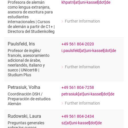
khpatri[at]uni-kassel[dot]de
Profesora de alemán
como lengua extranjera,
asesora de escritura para
estudiantes
Further Information
internacionales | Cursos
for Patri
de alemán a partir de C1+ |
Profesora de alemán como lengua extra
Directora del Studienkolleg
Paulsfeld
,
Iris
+49 561 804-2020
i.paulsfeld[at]uni-kassel[dot]de
Profesor de inglés/​
francés, asesoramiento
adicional de árabe,
neerlandés, italiano y
Further Information
for Iris Paulsfeld
sueco | UNIcert® |
Studium Plus
Profesor de inglés/francés, asesorami
Petrasiuk
,
Volha
+49 561 804-7258
petrasiuk[at]uni-kassel[dot]de
Coordinación DSH /​
Preparación de estudios
Further Information
Alemán
for Volha Petrasiuk
Coordinación DSH / Preparación de e
Rudowski
,
Laura
+49 561 804-2434
sz[at]uni-kassel[dot]de
Preguntas generales
sobre los cursos