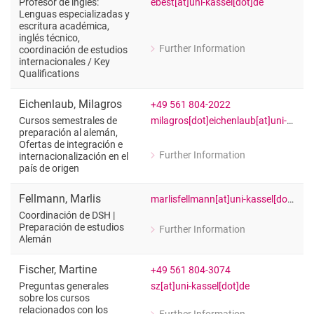
ebest[at]uni-kassel[dot]de
Profesor de inglés:
Lenguas especializadas y
escritura académica,
inglés técnico,
Further Information
coordinación de estudios
for Mario Ebest (Dr.)
internacionales /​ Key
Profesor de inglés: Lenguas especiali
Qualifications
Eichenlaub
,
Milagros
+49 561 804-2022
milagros[dot]eichenlaub[at]uni-kasseldde
Cursos semestrales de
preparación al alemán,
Ofertas de integración e
Further Information
internacionalización en el
for Milagros Eichenlaub
país de origen
Cursos semestrales de preparación al 
Fellmann
,
Marlis
marlisfellmann[at]uni-kassel[dot]de
Coordinación de DSH |
Preparación de estudios
Further Information
for Marlis Fellmann
Alemán
Coordinación de DSH | Preparación d
Fischer
,
Martine
+49 561 804-3074
sz[at]uni-kassel[dot]de
Preguntas generales
sobre los cursos
relacionados con los