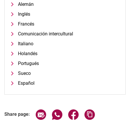
Alemán
Inglés
Francés
Comunicación intercultural
Italiano
Holandés
Portugués
Sueco
Español
Share page via email
Share page via WhatsApp (extern
Share page via Facebook 
Copy page addres
Share page: