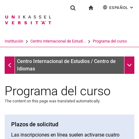
ESPAÑOL
: AL
Jump directly to: content
Jump directly to: search
Jump directly to: main navi
a la página de inicio
Institución
Show search form
Search term
Deutsch
English
Français
Search engine
Institución
Centro Internacional de Estudi...
Programa del curso
Italiano
Search (opens an external link in a ne
Centro Internacional de Estudios / Centro de Idiomas
Sub n
Centro Internacional de Estudios / Centro de
Idiomas
Programa del curso
The content on this page was translated automatically.
Árabe
Plazos de solicitud
Alemán
Las inscripciones en línea suelen activarse cuatro
Inglés