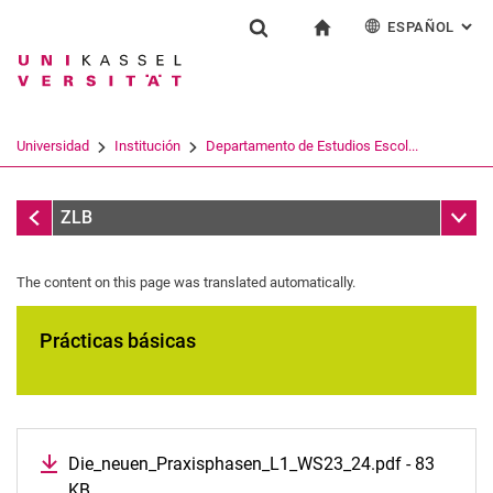
ESPAÑOL
: AL
Jump directly to: content
Jump directly to: search
Jump directly to: main navi
a la página de inicio
Institución
Show search form
Search term
Deutsch
English
Français
Search engine
Universidad
Institución
Departamento de Estudios Escol...
Italiano
Search (opens an external link in a ne
Página de inicio
Sub n
ZLB
The content on this page was translated automatically.
Prácticas básicas
Die_neuen_Praxisphasen_L1_WS23_24.pdf - 83
KB