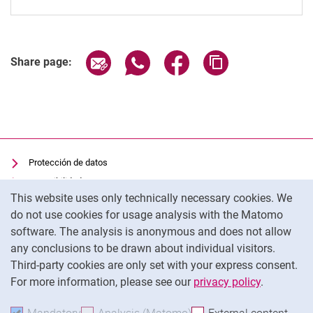
Share page via email
Share page via WhatsApp (extern
Share page via Facebook 
Copy page addres
Share page:
Protección de datos
Accesibilidad
Cookie Notice
This website uses only technically necessary cookies. We
Uso transparente de la IA
do not use cookies for usage analysis with the Matomo
Pie de imprenta
software. The analysis is anonymous and does not allow
Cookie settings
any conclusions to be drawn about individual visitors.
Third-party cookies are only set with your express consent.
For more information, please see our
privacy policy
.
To