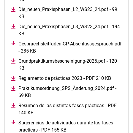
Die_neuen_Praxisphasen_L2_WS23_24.pdf - 99
KB
Quiénes somos
Die_neuen_Praxisphasen_L3_WS23_24.pdf - 194
Prácticas básicas (MPO 2023)
KB
Semestre de prácticas (MPO 2023)
Gespraechsleitfaden-GP-Abschlussgespraech.pdf
Estudios escolares prácticos (antiguo MPO)
- 285 KB
Semestre de prácticas (antiguo MPO)
Grundpraktikumsbescheinigung-2025.pdf - 120
Prácticas escolares en el extranjero
KB
Práctica de proyectos
Reglamento de prácticas 2023 - PDF 210 KB
Praktikumsordnung_SPS_Änderung_2024.pdf -
69 KB
Resumen de las distintas fases prácticas - PDF
140 KB
Sugerencias de actividades durante las fases
prácticas - PDF 155 KB