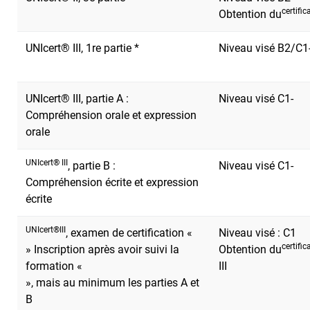
certifi
Obtention du
UNIcert® III, 1re partie *
Niveau visé B2/C1
UNIcert® III, partie A :
Niveau visé C1-
Compréhension orale et expression
orale
UNIcert® III
, partie B :
Niveau visé C1-
Compréhension écrite et expression
écrite
UNIcert®III
, examen de certification «
Niveau visé : C1
certifi
» Inscription après avoir suivi la
Obtention du
formation «
III
», mais au minimum les parties A et
B