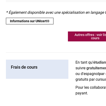
* Également disponible avec une spécialisation en langage 
Informations sur UNIcert®
Autres offres : voir l
cours
En tant qu'
étudian
Frais de cours
suivre
gratuiteme
ou d'espagnol
par
gratuits par cursu
Pour les collaborat
payant.