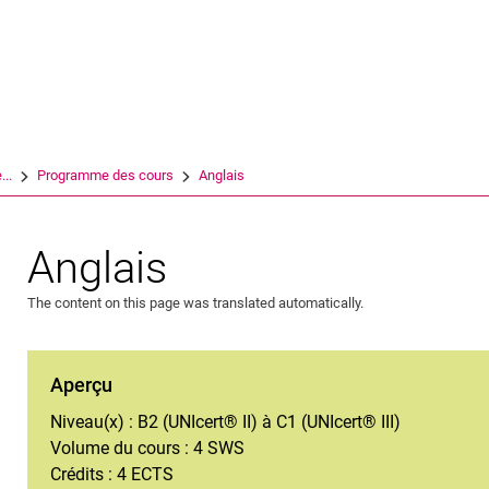
Jump directly to: content
Jump directly to: search
Jump directly to: main navi
Search e
...
Programme des cours
Anglais
Anglais
The content on this page was translated automatically.
Aperçu
Niveau(x) : B2 (UNIcert® II) à C1 (UNIcert® III)
Volume du cours : 4 SWS
Crédits : 4 ECTS