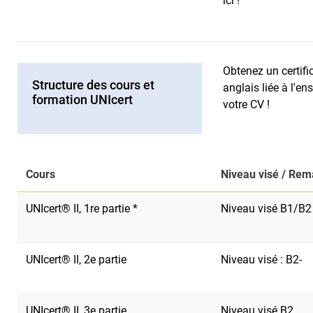
ici !
Obtenez un certifi
Structure des cours et
anglais liée à l'en
formation UNIcert
votre CV !
Cours
Niveau visé / Re
UNIcert® II, 1re partie *
Niveau visé B1/B2
UNIcert® II, 2e partie
Niveau visé : B2-
UNIcert® II, 3e partie
Niveau visé B2