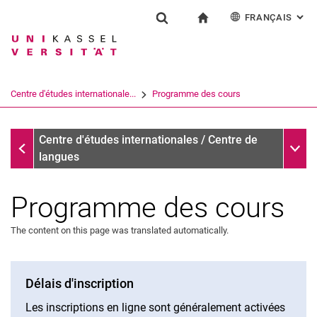
FRANÇAIS
: AL
Jump directly to: content
Jump directly to: search
Jump directly to: main navi
à la page d'accueil
Installation
Show search form
Search term
Deutsch
English
Español
Search engine
Centre d'études internationale...
Programme des cours
Italiano
Search (opens an external link in a ne
Centre d'études internationales / Centre de langues
Sub n
Centre d'études internationales / Centre de
langues
Programme des cours
The content on this page was translated automatically.
Arabe
Délais d'inscription
Allemand
Les inscriptions en ligne sont généralement activées
Anglais