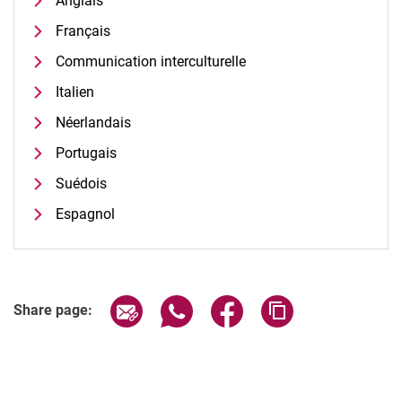
Anglais
Français
Communication interculturelle
Italien
Néerlandais
Portugais
Suédois
Espagnol
Share page via email
Share page via WhatsApp (extern
Share page via Facebook 
Copy page addres
Share page: