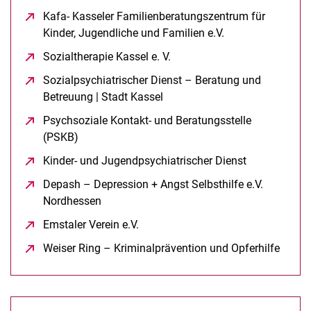
Kafa- Kasseler Familienberatungszentrum für
Kinder, Jugendliche und Familien e.V.
(öffnet neues Fen
Sozialtherapie Kassel e. V.
(öffnet neues Fenster)
Sozialpsychiatrischer Dienst – Beratung und
Betreuung | Stadt Kassel
(öffnet neues Fenster)
Psychsoziale Kontakt- und Beratungsstelle
(PSKB)
(öffnet neues Fenster)
Kinder- und Jugendpsychiatrischer Dienst
(öffnet neues
Depash – Depression + Angst Selbsthilfe e.V.
Nordhessen
(öffnet neues Fenster)
Emstaler Verein e.V.
(öffnet neues Fenster)
Weiser Ring – Kriminalprävention und Opferhilfe
(öffne