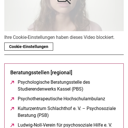
Themen und Gäste
Psychische Gesundheit
Beratungsstellen
Zusammenfassung zu Mind Matters
Ihre Cookie-Einstellungen haben dieses Video blockiert.
Cookie-Einstellungen
Beratungsstellen [regional]
Psychologische Beratungsstelle des
Studierendenwerks Kassel (PBS)
(öffnet neues Fenster)
Psychotherapeutische Hochschulambulanz
(öffnet neu
Kulturzentrum Schlachthof e. V. – Psychosoziale
Beratung (PSB)
(öffnet neues Fenster)
Ludwig-Noll-Verein für psychosoziale Hilfe e. V.
(öffnet