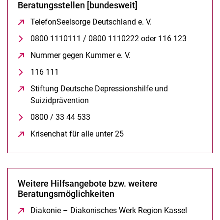
Beratungsstellen [bundesweit]
TelefonSeelsorge Deutschland e. V.
(öffnet neues Fenst
0800 1110111 / 0800 1110222 oder 116 123
Nummer gegen Kummer e. V.
(öffnet neues Fenster)
116 111
Stiftung Deutsche Depressionshilfe und
Suizidprävention
(öffnet neues Fenster)
0800 / 33 44 533
Krisenchat für alle unter 25
(öffnet neues Fenster)
Weitere Hilfsangebote bzw. weitere
Beratungsmöglichkeiten
Diakonie – Diakonisches Werk Region Kassel
(öffnet n