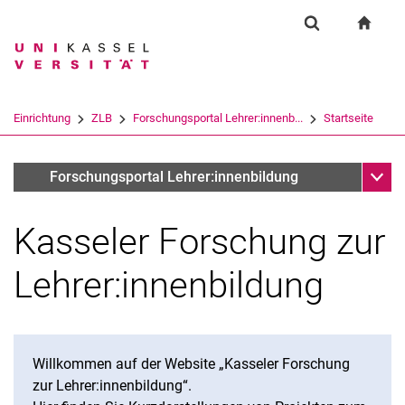
Springe direkt zu: Inhalt
Springe direkt zu: Suche
Springe direkt zu: Hauptnav
zur S
Einrichtung
Suchformular
Suchbegriff
Suchmaschine
Einrichtung
ZLB
Forschungsportal Lehrer:innenb...
Startseite
Suchen (öffnet externen Link in einem 
Unter
Forschung & Innovationprojekte
Forschungsportal Lehrer:innenbildung
Kasseler Forschung zur
Lehrer:innenbildung
Willkommen auf der Website „Kasseler Forschung
zur Lehrer:innenbildung“.