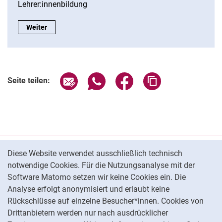
Lehrer:innenbildung
Schwerpunkt V:
Weiter
Seite über E-Mail teilen
Seite über WhatsApp teilen (exter
Seite über Facebook teile
Adresse der Seite
Seite teilen:
Cookie-Hinweis
Datenschutz
Diese Website verwendet ausschließlich technisch
notwendige Cookies. Für die Nutzungsanalyse mit der
Barrierefreiheit
Software Matomo setzen wir keine Cookies ein. Die
Transparenter KI-Einsatz
Analyse erfolgt anonymisiert und erlaubt keine
Impressum
Rückschlüsse auf einzelne Besucher*innen. Cookies von
Cookie-Einstellungen
Drittanbietern werden nur nach ausdrücklicher