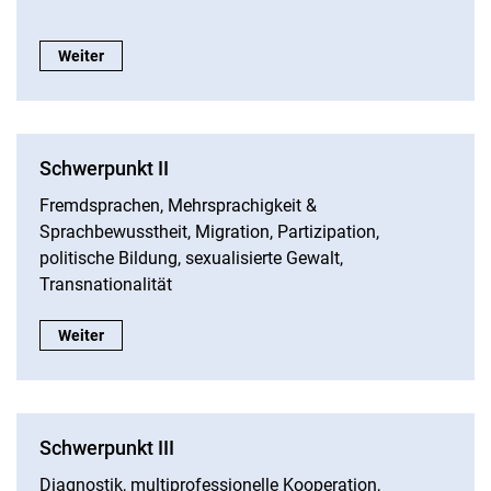
Schwerpunkt I:
Weiter
Schwerpunkt II
Fremdsprachen, Mehrsprachigkeit &
Sprachbewusstheit, Migration, Partizipation,
politische Bildung, sexualisierte Gewalt,
Transnationalität
Schwerpunkt II:
Weiter
Schwerpunkt III
Diagnostik, multiprofessionelle Kooperation,